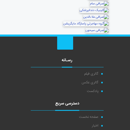
رسـانه
گالری فیلم
گالری عکس
پادکست
دسترسی سریع
صفحه نخست
اخبار