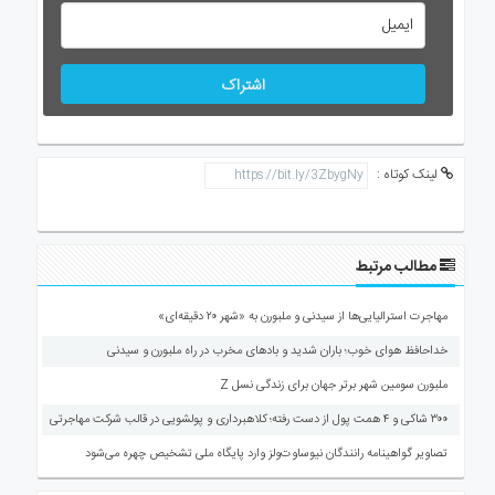
اشتراک
لینک کوتاه :
مطالب مرتبط
مهاجرت استرالیایی‌ها از سیدنی و ملبورن به «شهر ۲۰ دقیقه‌ای»
خداحافظ هوای خوب؛ باران شدید و بادهای مخرب در راه ملبورن و سیدنی
ملبورن سومین شهر برتر جهان برای زندگی نسل Z
۳۰۰ شاکی و ۴ همت پول از دست رفته؛ کلاهبرداری و پولشویی در قالب شرکت مهاجرتی
تصاویر گواهینامه رانندگان نیوساوت‌ولز وارد پایگاه ملی تشخیص چهره می‌شود