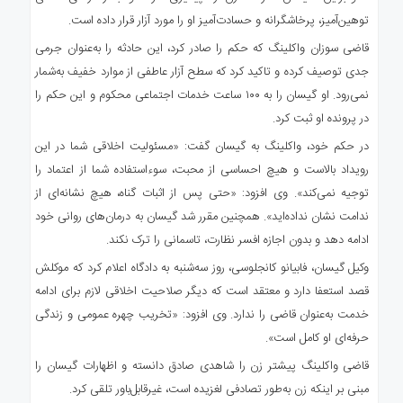
توهین‌آمیز، پرخاشگرانه و حسادت‌آمیز او را مورد آزار قرار داده است.
قاضی سوزان واکلینگ که حکم را صادر کرد، این حادثه را به‌عنوان جرمی
جدی توصیف کرده و تاکید کرد که سطح آزار عاطفی از موارد خفیف به‌شمار
نمی‌رود. او گیسان را به ۱۰۰ ساعت خدمات اجتماعی محکوم و این حکم را
در پرونده او ثبت کرد.
در حکم خود، واکلینگ به گیسان گفت: «مسئولیت اخلاقی شما در این
رویداد بالاست و هیچ احساسی از محبت، سوءاستفاده شما از اعتماد را
توجیه نمی‌کند». وی افزود: «حتی پس از اثبات گناه، هیچ نشانه‌ای از
ندامت نشان نداده‌اید». همچنین مقرر شد گیسان به درمان‌های روانی خود
ادامه دهد و بدون اجازه افسر نظارت، تاسمانی را ترک نکند.
وکیل گیسان، فابیانو کانجلوسی، روز سه‌شنبه به دادگاه اعلام کرد که موکلش
قصد استعفا دارد و معتقد است که دیگر صلاحیت اخلاقی لازم برای ادامه
خدمت به‌عنوان قاضی را ندارد. وی افزود: «تخریب چهره عمومی و زندگی
حرفه‌ای او کامل است».
قاضی واکلینگ پیشتر زن را شاهدی صادق دانسته و اظهارات گیسان را
مبنی بر اینکه زن به‌طور تصادفی لغزیده است، غیرقابل‌باور تلقی کرد.