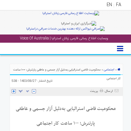
EN
FA
منوی
اصلی
وبسایت اطلاع رسانی فارسی زبانان استرالیا | Voice Of Australia
خانه
بار
جشن
ها
اجتماعی
»
» محکومیت قاضی استرالیایی به‌دلیل آزار جسمی و عاطفی پارتنرش؛ ۱۰۰ ساعت
و
کار اجتماعی
تاریخ انتشار : 1403/08/27 - 5:38
رویداد
ها
ارسال
پرینت
لری
محکومیت قاضی استرالیایی به‌دلیل آزار جسمی و عاطفی
پادکست
پارتنرش؛ ۱۰۰ ساعت کار اجتماعی
نستنی