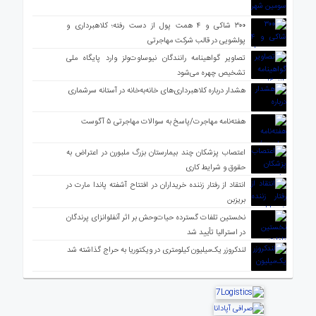
۳۰۰ شاکی و ۴ همت پول از دست رفته؛ کلاهبرداری و
پولشویی در قالب شرکت مهاجرتی
تصاویر گواهینامه رانندگان نیوساوت‌ولز وارد پایگاه ملی
تشخیص چهره می‌شود
هشدار درباره کلاهبرداری‌های خانه‌به‌خانه در آستانه سرشماری
هفته‌نامه مهاجرت/پاسخ به سوالات مهاجرتی ۵ آگوست
اعتصاب پزشکان چند بیمارستان بزرگ ملبورن در اعتراض به
حقوق و شرایط کاری
انتقاد از رفتار زننده خریداران در افتتاح آشفته پاندا مارت در
بریزبن
نخستین تلفات گسترده حیات‌وحش بر اثر آنفلوانزای پرندگان
در استرالیا تأیید شد
لندکروزر یک‌میلیون کیلومتری در ویکتوریا به حراج گذاشته شد