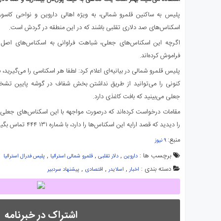
ی
پلیس به ساکنین قلمرو شمالی، به ویژه اهالی داروین و نواحی کاسوری
استرالیا
اسکناس‌های صد دلاری تقلبی باشند که در این منطقه در گردش است.
درباره
ما
اگرچه این اسکناس‌های جعلی، شباهت فراوانی به اسکناس‌های اصل د
فراموش کرده‌اند.
ارتباط
با
پلیس قلمرو شمالی در بیانیه‌ای اعلام کرد: لطفا هر اسکناسی را می‌گیرید
ما
کنونی را می‌توانید از طریق نداشتن بخش شفاف در گوشه پایین ت
جعلی می‌بینید که بافت کاغذی دارد.
مقامات درخواست کرده‌اند که درصورت مواجهه با این اسکناس‌های جعلی 
را دیدید که قصد ارایه این اسکناس‌ها را دارد، با شماره ۱۳۱ ۴۴۴ تماس بگیرید.
منبع:
۹ نیوز
برچسب ها :
,
,
,
داروین
دلار تقلبی
قلمرو شمالی استرالیا
پلیس فدرال استرالیا
دسته بندی :
,
,
,
اخبار
اسلایدر
اقتصادی
پیشنهاد سردبیر
اشتراک در خبرنامه