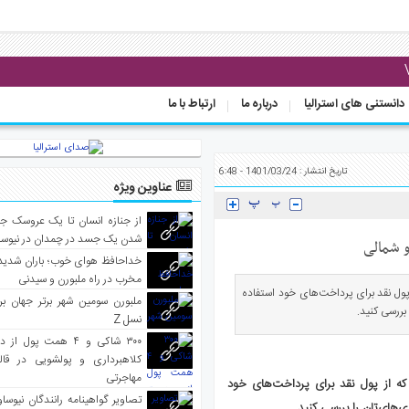
دانستنی های استرالیا
درباره ما
ارتباط با ما
تاریخ انتشار : 1401/03/24 - 6:48
عناوین ویژه
از جنازه انسان تا یک عروسک جن
شدن یک جسد در چمدان در نیوساو
و شمالی
خداحافظ هوای خوب؛ باران شدید 
مخرب در راه ملبورن و سیدنی
پول نقد برای پرداخت‌های خود استفاده
ملبورن سومین شهر برتر جهان بر
بررسی کنید.
نسل Z
۳۰۰ شاکی و ۴ همت پول 
کلاهبرداری و پولشویی در قا
مهاجرتی
که از پول نقد برای پرداخت‌های خود
تصاویر گواهینامه رانندگان نیوساو
‌های‌تان را بررسی کنید.