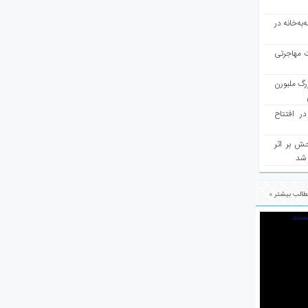
به‌خانه در
ت مهاجرتی
رگ ملبورن
در افتتاح
ش بر اثر
د شد
الب بیشتر »