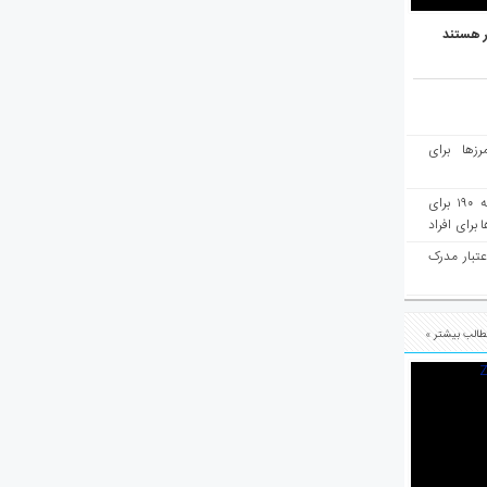
ر هستند
رزها برای
هفته‌نامه مهاجرت: صدور دعوتنامه ۱۹۰ برای
برای افراد
عتبار مدرک
الب بیشتر »