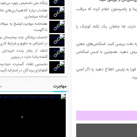
پایگاه ملی تشخیص چهره می‌شود
نا و پالمرستون اعلام کرده که مراقب
هشدار درباره کلاهبرداری‌های خانه‌
آستانه سرشماری
هفته‌نامه مهاجرت/پاسخ به سوالا
ارند، اما جاعلان یک نکته کوچک را
۵ آگوست
اعتصاب پزشکان چند بیمارستان بز
در اعتراض به حقوق و شرایط کاری
، به دقت بررسی کنید. اسکناس‌های جعلی
انتقاد از رفتار زننده خریداران 
شخیص دهید. همچنین با لمس اسکناس
آشفته پاندا مارت در بریزبن
نخستین تلفات گسترده حیات‌وح
فورا به پلیس اطلاع دهید یا اگر کسی
آنفلوانزای پرندگان در استرالیا تأیی
مهاجرت
مط