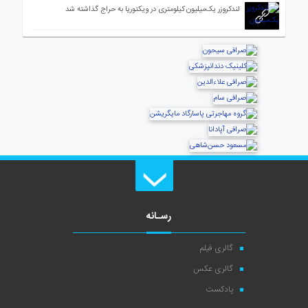
لندکروزر یک‌میلیون کیلومتری در ویکتوریا به حراج گذاشته شد
رسـانه
گالری فیلم
گالری عکس
پادکست