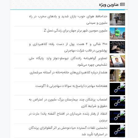
عناوین ویژه
خداحافظ هوای خوب؛ باران شدید و بادهای مخرب در راه
ملبورن و سیدنی
ملبورن سومین شهر برتر جهان برای زندگی نسل Z
۳۰۰ شاکی و ۴ همت پول از دست رفته؛ کلاهبرداری و
پولشویی در قالب شرکت مهاجرتی
تصاویر گواهینامه رانندگان نیوساوت‌ولز وارد پایگاه ملی
تشخیص چهره می‌شود
هشدار درباره کلاهبرداری‌های خانه‌به‌خانه در آستانه سرشماری
هفته‌نامه مهاجرت/پاسخ به سوالات مهاجرتی ۵ آگوست
اعتصاب پزشکان چند بیمارستان بزرگ ملبورن در اعتراض به
حقوق و شرایط کاری
انتقاد از رفتار زننده خریداران در افتتاح آشفته پاندا مارت در
بریزبن
نخستین تلفات گسترده حیات‌وحش بر اثر آنفلوانزای پرندگان
در استرالیا تأیید شد