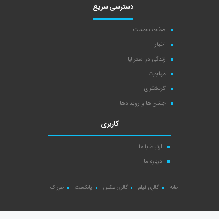
دسترسی سریع
صفحه نخست
اخبار
زندگی در استرالیا
مهاجرت
گردشگری
جشن ها و رویدادها
کاربری
ارتباط با ما
درباره ما
خانه
گالری فیلم
گالری عکس
پادکست
خوراک