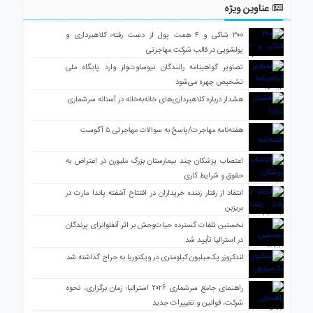
عناوین ویژه
۳۰۰ شاکی و ۴ همت پول از دست رفته؛ کلاهبرداری و
پولشویی در قالب شرکت مهاجرتی
تصاویر گواهینامه رانندگان نیوساوت‌ولز وارد پایگاه ملی
تشخیص چهره می‌شود
هشدار درباره کلاهبرداری‌های خانه‌به‌خانه در آستانه سرشماری
هفته‌نامه مهاجرت/پاسخ به سوالات مهاجرتی ۵ آگوست
اعتصاب پزشکان چند بیمارستان بزرگ ملبورن در اعتراض به
حقوق و شرایط کاری
انتقاد از رفتار زننده خریداران در افتتاح آشفته پاندا مارت در
بریزبن
نخستین تلفات گسترده حیات‌وحش بر اثر آنفلوانزای پرندگان
در استرالیا تأیید شد
لندکروزر یک‌میلیون کیلومتری در ویکتوریا به حراج گذاشته شد
راهنمای جامع سرشماری ۲۰۲۶ استرالیا؛ زمان برگزاری، نحوه
شرکت، قوانین و تغییرات جدید