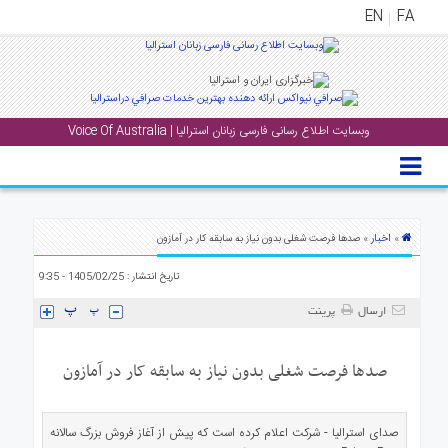
EN
FA
منوی
اصلی
وبسایت اطلاع رسانی فارسی زبانان استرالیا | Voice Of Australia
خانه
بار
جشن
ها
اخبار
»
» صدها فرصت شغلی بدون نیاز به سابقه کار در آمازون
و
تاریخ انتشار : 1405/02/25 - 9:35
رویداد
ها
ارسال
پرینت
لری
صدها فرصت شغلی بدون نیاز به سابقه کار در آمازون
پادکست
صدای استرالیا - شرکت اعلام کرده است که پیش از آغاز فروش بزرگ سالانه
نستنی