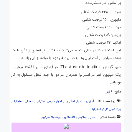
بر اساس آمار منتشرشده:
سیدنی: ۴۳۵ فرصت شغلی
ملبورن: ۱۵۹ فرصت شغلی
پرت: ۱۴۶ فرصت شغلی
بریزبن: ۸۹ فرصت شغلی
آدلاید: ۲۲ فرصت شغلی
این استخدام‌ها در حالی انجام می‌شود که فشار هزینه‌های زندگی باعث
شده بسیاری از استرالیایی‌ها به دنبال شغل دوم یا درآمد جانبی باشند.
طبق گزارش The Australia Institute، در ابتدای سال گذشته بیش از
یک میلیون نفر در استرالیا همزمان در دو یا چند شغل مشغول به کار
بوده‌اند.
منبع:
۹ نیوز
برچسب ها :
,
,
,
,
آمازون
اخبار استرالیا
اخبار فارسی استرالیا
صدای استرالیا
پیدا کردن کار در استرالیا
دسته بندی :
,
,
,
اخبار
اسلایدر
اقتصادی
پیشنهاد سردبیر