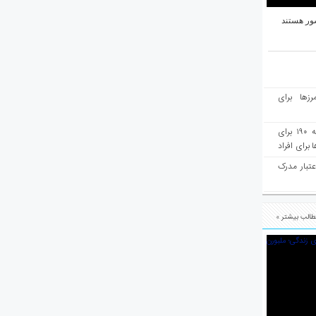
ور هستند
رزها برای
هفته‌نامه مهاجرت: صدور دعوتنامه ۱۹۰ برای
برای افراد
عتبار مدرک
الب بیشتر »