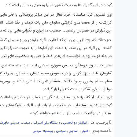
کرد و در این گزارش‌ها وضعیت کشورمان را وضعیتی بحرانی اعلام کرد.
وی تصریح کرد: متاسفانه افراد فعال در این مراکز پژوهشی با لابی‌هایی
گزارشات را از صفحه‌های گزارشی سازمان ملل پاک کردند و نگذاشتند انت
این گزارش در خصوص وضعیت جمعیت در ایران و نگرانی‌هایی بود که در 
گفت: ‌این افراد در این مدت به شدت این آمارها را به صورت متمرکز تغییر
در بدنه دولت بودند، توانستند آمارهای غلط را حتی به شخصیت‌های تراز اول
عضو کمیسیون فرهنگی مجلس شورای اسلامی ادامه داد: متاسفانه این افرا
آمارهای غلط، موج نگرانی را در خصوص سیاست‌های جمعیتی برطرف کنند 
مقام معظم رهبری وجود داشت، هشدارهایی که ایشان دادند و بررسی‌های
عوامل نفوذی آشکار و تحت کنترل قرار گرفت.
وی با بیان اینکه نهادهای امنیتی باید گزارش کاملی در خصوص فعالیت ا
کرد:‌ شواهد و مستنداتی در خصوص ارتباط این افراد با شبکه‌های جا
امنیتی در موقعیت مناسب آنها را منتشر خواهند کرد.»
برچسب ها :
,
,
ایرانیان دو تابعیتی
دانشگاه ملی استرالیا
میمنت حسینی چاووش
دسته بندی :
,
,
,
اخبار
اسلایدر
سیاسی
پیشنهاد سردبیر