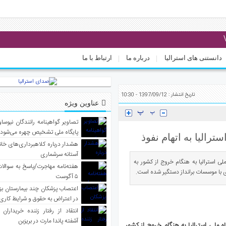
دانستنی های استرالیا
درباره ما
ارتباط با ما
تاریخ انتشار : 1397/09/12 - 10:30
عناوین ویژه
تصاویر گواهینامه رانندگان نیوساو
پایگاه ملی تشخیص چهره می‌شود
رالیا به اتهام نفوذ
هشدار درباره کلاهبرداری‌های خانه‌
آستانه سرشماری
 استرالیا به هنگام خروج از کشور به
هفته‌نامه مهاجرت/پاسخ به سوالا
 با موسسات برانداز دستگیر شده است.
۵ آگوست
اعتصاب پزشکان چند بیمارستان بز
در اعتراض به حقوق و شرایط کاری
انتقاد از رفتار زننده خریداران 
آشفته پاندا مارت در بریزبن
ملی استرالیا به هنگام خروج از کشور