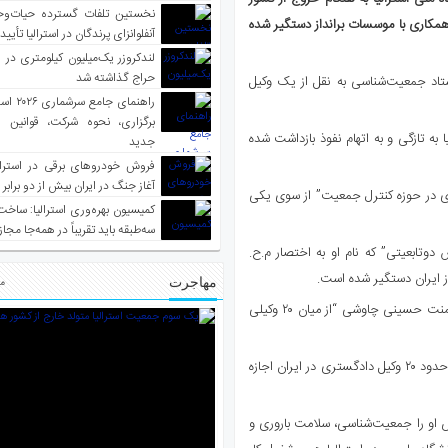
نخستین تلفات گسترده حیات‌وح
مکاری با موسسات برانداز دستگیر شده
آنفلوانزای پرندگان در استرالیا تأیی
لندکروزر یک‌میلیون کیلومتری در و
حراج گذاشته شد
ستاد جمعیت‌‌شناسی به نقل از یک وکیل
راهنمای جا
برگزاری، نحوه شرکت، قوانین و
ه تازگی و به اتهام نفوذ بازداشت شده
جدید
فروش خودروهای برقی در استرال
آغاز جنگ در ایران بیش از دو برابر
ذی در حوزه کنترل جمعیت” از سوی یکی
کمیسیون بهره‌وری استرالیا: ساخت
سه‌طبقه باید تقریباً در همه‌جا مجاز
دوتابعیتی” که نام او به اختصار م.ح.
ز ایران دستگیر شده است.
مهاجرت
مط
محمود بهزادی، وکیل دادگستری به خبرگزاری ایرنا گفته است که خانم میمنت حسینی چاوشی “از میان ۲۰ وکیلی
اشاره آقای بهزادی به بخشنامه اخیر قوه قضاییه است که بر اساس آن تنها حدود ۲۰ وکیل دادگستری در ایران اجازه
او را جمعیت‌شناسی، سلامت باروری و