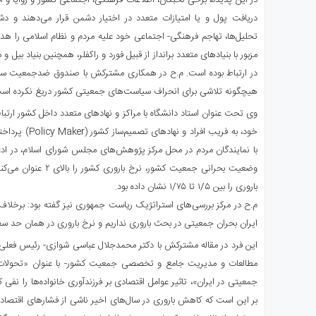
در این پدیده، برخی نخبگان، اطلاعات فرهنگی، اجتماعی کشور و زوایا و اب
دریافت پول و یا امتیازات متعدد در اختیار دشمن قرار می‌دهند و دشمن
تحلیل‌ها، تهاجم فرهنگی- اجتماعی خود علیه مردم و نظام اسلامی را هدف
مزبور با بنیادهای متعدد برانداز از قبیل فورد و راکفلر، همچنین بنیاد بیل
در ارتباط بوده است. م.ح در همکاری مشترکش با صندوق ضدجمعیت ساز
هیچگونه تلاشی برای انحراف سیاست‌های جمعیتی کشور دریغ نکرده اس
وی تحت عنوان استاد دانشگاه با مراکز و نهادهای متعدد داخل کشور ارتباط
خود، به فریب افرا
با نمایندگان مردم در محل مرکز پژوهش‌های مجلس شورای اسلام، در اد
وضعیت بحرانی جمعیت کشور،
باروری را بین ۱/۵ تا ۱/۷۵ نشان داده بود.
م.ح در مرکز بررسی‌های استراتژیک ریاست جمهوری نیز گفته بود: برخلاف
ایران بحران جمعیتی در بحث باروری نداریم و نرخ باروری در همان حد سطح جانش
این فرد در مقاله مشترکش با دکتر محمدجلال عباسی شوازی- رئیس فعل
مطالعات و مدیریت جامع و تخصصی جمعیت کشور- با عنوان «تحولات ب
جمعیتی در ایران»، تاثیر عوامل اقتصادی بر فرزندآوری خانواده‌ها را نف
بر این است که کاهش باروری در سال‌های اخیر ناشی از فشارهای اقتصا