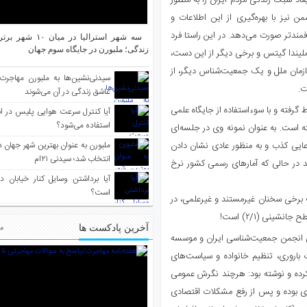
عاد سبک زندگی مردم ایران را به منظور
 نیز با بهره‌گیری از این اطلاعات و
مندتر صورت می‌دهد. در این راستا فرد
سه شهر استرالیا در م
زندگی؛ ملبورن در جایگاه سوم جهان
 و ملیندا گیتس و برخی دیگر از این دست،
مان ملل و یک جمعیت‌شناس دیگر، از
سیدنی‌نشین‌ها به ملبورن مهاجرت
ت.
عاشق زندگی در آن می‌شوند
 گرفته و با سوءاستفاده از جایگاه علمی
آیا کنترل سرعت هوایی پلیس در است
استفاده می‌شود؟
د و نهادهای تصمیم‌ساز کشور (Policy Maker) پرداخته است. به عنوان نمونه وی در جلسه‌ای
عایی کذب و به منظور عادی نشان دادن
انتخاب شد؛ سیدنی ۲۱‌ام
 نرخ باروری کشور را بالای ۲ عنوان می‌کند در حالی که آمارهای رسمی کشور نرخ
آیا برداشتن وسایل کنار خیابان د
است؟
 برخی سخنان غیرمستند و غیرعلمی، در
ینی (۲/۱) است!
آخرین پادکست ها
مط
ی انجمن جمعیت‌شناسی ایران و موسسه
اروری، تنظیم خانواده و سیاست‌های
ی کرده و نوشته بود: هرچند نگرش عمومی
دی بوده و پس از رفع مشکلات اقتصادی