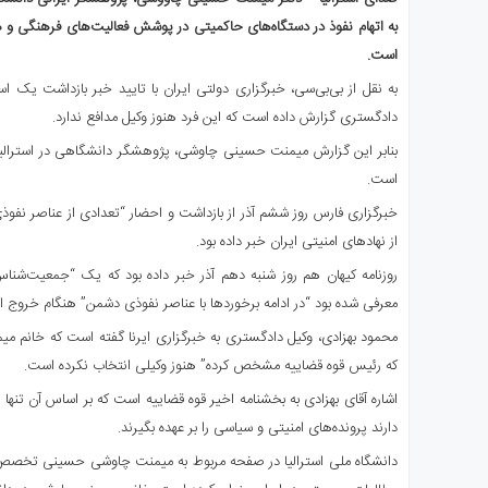
ای
به اتهام نفوذ در دستگاه‌های حاکمیتی در پوشش فعالیت‌های فرهنگی و ه
استرالیا
است.
درباره
به نقل از بی‌بی‌سی، خبرگزاری دولتی ایران با تایید خبر بازداشت یک ا
ما
دادگستری گزارش داده است که این فرد هنوز وکیل مدافع ندارد.
ارتباط
با
بنابر این گزارش میمنت حسینی چاوشی، پژوهشگر دانشگاهی در استرالیا ب
ما
است.
خبرگزاری فارس روز ششم آذر از بازداشت و احضار “تعدادی از عناصر نفو
از نهادهای امنیتی ایران خبر داده بود.
روزنامه کیهان هم روز شنبه دهم آذر خبر داده بود که یک “جمعیت‌شناس 
معرفی شده بود “در ادامه برخوردها با عناصر نفوذی دشمن” هنگام خروج ا
که رئیس قوه قضاییه مشخص کرده” هنوز وکیلی انتخاب نکرده است.
دارند پرونده‌های امنیتی و سیاسی را بر عهده بگیرند.
دانشگاه ملی استرالیا در صفحه مربوط به میمنت چاوشی حسینی تخصص 