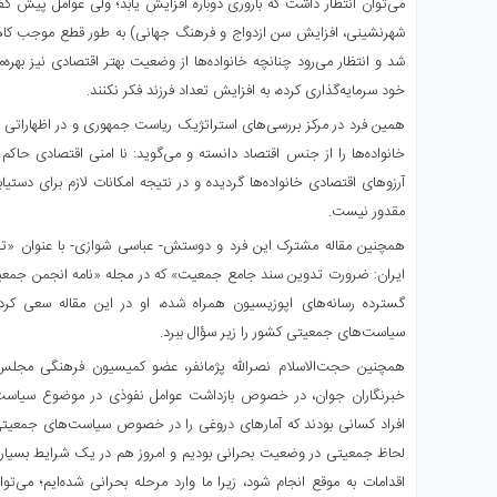
می‌توان انتظار داشت که باروری دوباره افزایش یابد؛ ولی عوامل پیش گ
شهرنشینی، افزایش سن ازدواج و فرهنگ جهانی) به طور قطع موجب کاه
شد و انتظار می‌رود چنانچه خانواده‌ها از وضعیت بهتر اقتصادی نیز بهره‌
خود سرمایه‌گذاری کرده، به افزایش تعداد فرزند فکر نکنند.
همین فرد در مرکز بررسی‌های استراتژیک ریاست جمهوری و در اظهاراتی کا
خانواده‌ها را از جنس اقتصاد دانسته و می‌گوید: نا امنی اقتصادی حاکم 
آرزوهای اقتصادی خانواده‌ها گردیده و در نتیجه امکانات لازم برای دستیابی
مقدور نیست.
همچنین مقاله مشترک این فرد و دوستش- عباسی شوازی- با عنوان «ت
ایران: ضرورت تدوین سند جامع جمعیت» که در مجله «نامه انجمن جمعیت
گسترده رسانه‌های اپوزیسیون همراه شده، او در این مقاله سعی کرده
سیاست‌های جمعیتی کشور را زیر سؤال ببرد.
همچنین حجت‌الاسلام نصرالله پژمانفر، عضو کمیسیون فرهنگی مجلس ش
خبرنگاران جوان، در خصوص بازداشت عوامل نفوذی در موضوع سیاست‌
افراد کسانی بودند که آمارهای دروغی را در خصوص سیاست‌های جمعیتی 
لحاظ جمعیتی در وضعیت بحرانی بودیم و امروز هم در یک شرایط بسیار س
اقدامات به موقع انجام شود، زیرا ما وارد مرحله بحرانی شده‌ایم؛ می‌توان