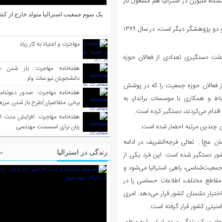
اه ملبورن در استرالیا هم مشغول کار
یک سوم جمعیت استرالیا متولد خارج از کش
کتاب “تحولات باروری در ایران” که تالیف مشترک خانم حسینی چاوشی و دو پژوهشگر دیگر است، در سال ۱۳۸۹
مهاجرت و اعتیاد به کار زیاد
 علت دستگیری تعدادی از فعالان حوزه
هفته‌نامه مهاجرت: باز شدن م
دانشجویان نیو سات ولز
از فعالان حوزه جمعیت را که در پوشش
اط و همکاری با موسسات برانداز، به
برخی متقاضیان/طرح باز شدن مرزها 
قدام می‌کردند، دستگیر کرده است.
واکسینه شده
هفته‌نامه مهاجرت: افزایش مدت ا
ن چندین مرتبه احضار شده است.
زبان برای اسسمنت مهندسی
 عج‌ا… تعالی فرجه‌الشریف در ادامه
زندگی در استرالیا
مط
ور دستگیر شده است. این فرد یکی از
معیت‌شناسی، راهی استرالیا می‌شود و
 مقاطع مختلف، اطلاعات حساسی را در
اختیار دشمنان کشور قرار می‌دهد. امری
نیتی کشور قرار گرفته است.