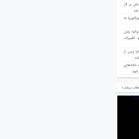
ش بر اثر
د شد
یکتوریا به
مع سرشماری ۲۰۲۶ استرالیا؛ زمان
 تغییرات
یا پس از
 شد
 خانه‌های
 شود
الب بیشتر »