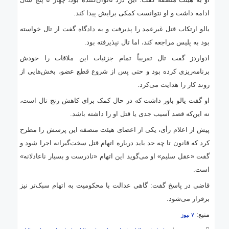
ادامه داشت و او نتوانست کمکی برایش پیدا کند.
یالو ارتکاب قتل غیرعمد را پذیرفت و به دادگاه گفت از تال خواسته
بود به پلیس مراجعه کند، اما تال نپذیرفته بود.
ادواردز گفت تال تقریباً تمام جزئیات این ملاقات را خودش
برنامه‌ریزی کرده بود و حتی پس از شروع قطع عضو، بخش‌هایی از
روند کار را هدایت می‌کرد.
او گفت یالو باور داشت که در حال کمک برای کاهش رنج تال است،
نه این‌که قصد آسیب جدی یا قتل او را داشته باشد.
پیش از اعلام رأی، یکی از اعضای هیئت منصفه این پرسش را مطرح
کرد که قانون تا چه حد باید درباره اتهام قتل سخت‌گیرانه اجرا شود و
گفت «عقل سلیم» او می‌گوید این اتهام «نادرست و بسیار ناعادلانه»
است.
قاضی در پاسخ گفت: گاهی عدالت با محکومیت به اتهام سبک‌تر نیز
برقرار می‌شود.
منبع:
۷ نیوز