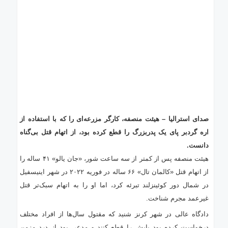
صدای استرالیا – هیئت منصفه، کارگر مزرعه‌ای را که با استفاده از
اره گردبر پای یک پدربزرگ را قطع کرده بود، از اتهام قتل بی‌گناه
دانست.
هیئت منصفه پس از کمتر از سه ساعت شور، «جان یالو» ۴۱ ساله را
از اتهام قتل «کالمان تال» ۶۶ ساله در فوریه ۲۰۲۲ در شهر اینیسفیل
در شمال دور کوئینزلند تبرئه کرد، اما او را به اتهام سبک‌تر قتل
غیرعمد مجرم شناخت.
دادگاه عالی در شهر کرنز شنید که مقتول سال‌ها از افراد مختلف
درخواست کرده بود پایش را قطع کنند و مدعی بود از درد مزمن