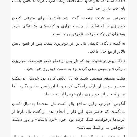
دادگاه شنید که یالو حدود سه دقیقه زمان صرف کرده تا بخش پایینی
پای چپ تال را جدا کند.
همچنین به هیئت منصفه گفته شد تلاش‌ها برای متوقف کردن
خونریزی با استفاده از چسب نواری و کیسه‌های پلاستیکی خرید
به‌عنوان تورنیکت موقت، ناموفق بوده است.
به گفته دادگاه، کالمان تال بر اثر خونریزی شدید پس از قطع پایش
بالاتر از مچ جان باخت.
دادگاه پیش‌تر شنیده بود که تال پس از قطع عضو «به‌شدت خونریزی
می‌کرد» و سپس سعی کرده بود به سمت خودروی خود بخزد.
هیئت منصفه همچنین شنید که تال تلاش کرده بود خودش تورنیکت
ببندد و سپس از پارک رانندگی کرده و با اورژانس تماس بگیرد، اما
در نهایت بر اثر خونریزی جان خود را از دست داد.
آنگوس ادواردز، وکیل مدافع یالو گفت تال مدت‌ها به‌دنبال کسی
می‌گشت که حاضر شود این کار را انجام دهد. او گفت تال بارها از
غریبه‌ها درخواست کمک کرده بود، چون «درد داشت» و باور داشت
«هیچ‌کس به او کمک نمی‌کند».
او به هیئت منصفه گفت: این درد ناتوان‌کننده بود، چهار تا پنج سال