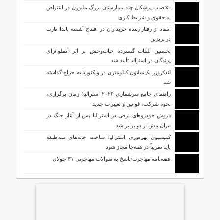
اعتصاب پزشکان چند بیمارستان بزرگ ملبورن در اعتراض
به حقوق و شرایط کاری
انتقاد از رفتار زننده خریداران در افتتاح آشفته پاندا مارت
در بریزبن
نخستین تلفات گسترده حیات‌وحش بر اثر آنفلوانزای
پرندگان در استرالیا تأیید شد
لندکروزر یک‌میلیون کیلومتری در ویکتوریا به حراج گذاشته
شد
راهنمای جامع سرشماری ۲۰۲۶ استرالیا؛ زمان برگزاری،
نحوه شرکت، قوانین و تغییرات جدید
فروش خودروهای برقی در استرالیا پس از آغاز جنگ در
ایران بیش از دو برابر شد
کمیسیون بهره‌وری استرالیا: ساخت خانه‌های سه‌طبقه
باید تقریباً در همه‌جا مجاز شود
هفته‌نامه مهاجرت/پاسخ به سوالات مهاجرتی ۳۱ جولای