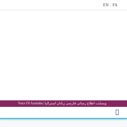
EN
FA
منوی
اصلی
خانه
اخبار
جشن
ها
و
رویداد
ها
گالری
پادکست
دانستنی
های
استرالیا
وبسایت اطلاع رسانی فارسی زبانان استرالیا | Voice Of Australia
درباره
ما
ارتباط
با