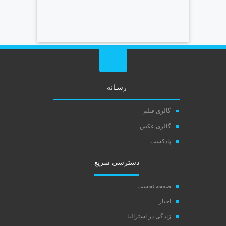
رسـانه
گالری فیلم
گالری عکس
پادکست
دسترسی سریع
صفحه نخست
اخبار
زندگی در استرالیا