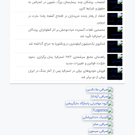
اعتصاب پزشکان چند بیمارستان بزرگ ملبورن در اعتراض به
حقوق و شرایط کاری
انتقاد از رفتار زننده خریداران در افتتاح آشفته پاندا مارت در
بریزبن
نخستین تلفات گسترده حیات‌وحش بر اثر آنفلوانزای پرندگان
در استرالیا تأیید شد
لندکروزر یک‌میلیون کیلومتری در ویکتوریا به حراج گذاشته شد
راهنمای جامع سرشماری ۲۰۲۶ استرالیا؛ زمان برگزاری، نحوه
شرکت، قوانین و تغییرات جدید
فروش خودروهای برقی در استرالیا پس از آغاز جنگ در ایران
بیش از دو برابر شد