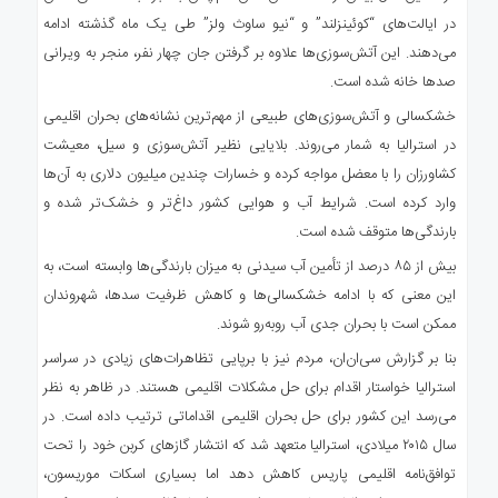
در ایالت‌های “کوئینزلند” و “نیو ساوث ولز” طی یک ماه گذشته ادامه
می‌دهند. این آتش‌سوزی‌ها علاوه بر گرفتن جان چهار نفر، منجر به ویرانی
صدها خانه شده است.
خشکسالی و آتش‌سوزی‌های طبیعی از مهم‌ترین نشانه‌های بحران اقلیمی
در استرالیا به شمار می‌روند. بلایایی نظیر آتش‌سوزی و سیل، معیشت
کشاورزان را با معضل مواجه کرده و خسارات چندین میلیون دلاری به آن‌ها
وارد کرده است. شرایط آب و هوایی کشور داغ‌تر و خشک‌تر شده و
بارندگی‌ها متوقف شده است.
بیش از ۸۵ درصد از تأمین آب سیدنی به میزان بارندگی‌ها وابسته است، به
این معنی که با ادامه خشکسالی‌ها و کاهش ظرفیت سدها، شهروندان
ممکن است با بحران جدی آب روبه‌رو شوند.
بنا بر گزارش سی‌ان‌ان، مردم نیز با برپایی تظاهرات‌های زیادی در سراسر
استرالیا خواستار اقدام برای حل مشکلات اقلیمی هستند. در ظاهر به نظر
می‌رسد این کشور برای حل بحران اقلیمی اقداماتی ترتیب داده است. در
سال ۲۰۱۵ میلادی، استرالیا متعهد شد که انتشار گازهای کربن خود را تحت
توافق‌نامه اقلیمی پاریس کاهش دهد اما بسیاری اسکات موریسون،