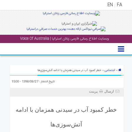
EN
FA
منوی
اصلی
وبسایت اطلاع رسانی فارسی زبانان استرالیا | Voice Of Australia
خانه
بار
جشن
ها
اجتماعی
»
» خطر کمبود آب در سیدنی همزمان با ادامه آتش‌سوزی‌ها
و
تاریخ انتشار : 1398/08/27 - 15:00
رویداد
ها
ارسال
پرینت
لری
خطر کمبود آب در سیدنی همزمان با ادامه
پادکست
آتش‌سوزی‌ها
نستنی