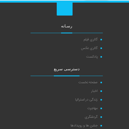
رسـانه
گالری فیلم
گالری عکس
پادکست
دسترسی سریع
صفحه نخست
اخبار
زندگی در استرالیا
مهاجرت
گردشگری
جشن ها و رویدادها