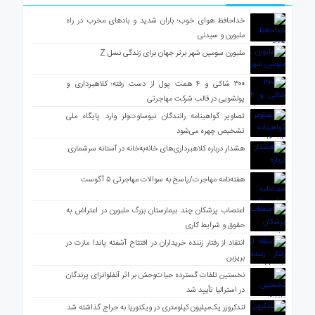
خداحافظ هوای خوب؛ باران شدید و بادهای مخرب در راه
ملبورن و سیدنی
ملبورن سومین شهر برتر جهان برای زندگی نسل Z
۳۰۰ شاکی و ۴ همت پول از دست رفته؛ کلاهبرداری و
پولشویی در قالب شرکت مهاجرتی
تصاویر گواهینامه رانندگان نیوساوت‌ولز وارد پایگاه ملی
تشخیص چهره می‌شود
هشدار درباره کلاهبرداری‌های خانه‌به‌خانه در آستانه سرشماری
هفته‌نامه مهاجرت/پاسخ به سوالات مهاجرتی ۵ آگوست
اعتصاب پزشکان چند بیمارستان بزرگ ملبورن در اعتراض به
حقوق و شرایط کاری
انتقاد از رفتار زننده خریداران در افتتاح آشفته پاندا مارت در
بریزبن
نخستین تلفات گسترده حیات‌وحش بر اثر آنفلوانزای پرندگان
در استرالیا تأیید شد
لندکروزر یک‌میلیون کیلومتری در ویکتوریا به حراج گذاشته شد