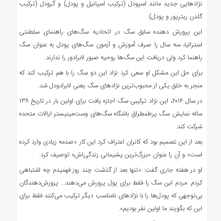
نژادهایی جدید مانند اسپودل (ترکیب اسپانیل و پودل) و گرودل (ترکیب
گلدن ریتریور و پودل).
این پرورش‌ دهنده سابق سگ در اتحادیه سگ‌های راهنمای سلطنتی
استرالیا، سه سال را صرف آموزش و آزمون سگ‌های پودل به عنوان سگ
راهنما کرد ولی دریافت این سگ‌ها روحیه صبور لابرادور را ندارند.
برای حل این مشکل او سعی کرد نژاد این دو سگ را با هم ترکیب کند که
منجر به خلق یکی از محبوب‌ترین نژادهای سگ یعنی لابرادودل شد.
در سال ۲۰۱۴، این نژاد ترکیبی سگ اجازه یافت برای اولین بار در تاریخ ۱۳۸
ساله نمایش سگ پرطمطراق باشگاه سگ‌های وست‌مینیستر ایالات متحده
شرکت کند.
بعد از این تصمیم بود که کانران اعتراف کرد این کار «صدمه زیادی وارد کرده
است» و آن را عنوان «بزرگ‌ترین پشیمانی زندگی‌اش» توصیف کرد.
او در هفته جاری گفت: «تنها بعد از گذشت چند روز فهمیدم چه اشتباهی
کردم. مردم این سگ را فقط برای پول پرورش می‌دهند… پرورش‌دهندگان
بی‌توجهی که پودل‌ها را با ‌نژادهای نامناسب دیگر ترکیب می‌کنند فقط برای
این که بگویند ما اولین نفر بودیم».