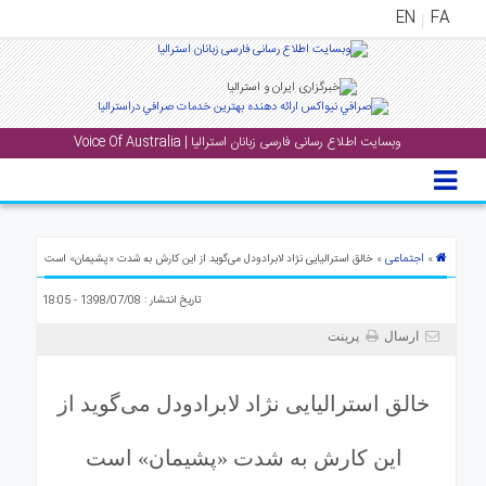
EN
FA
منوی
اصلی
وبسایت اطلاع رسانی فارسی زبانان استرالیا | Voice Of Australia
خانه
بار
جشن
ها
اجتماعی
»
» خالق استرالیایی نژاد لابرادودل می‌گوید از این کارش به شدت «پشیمان» است
و
تاریخ انتشار : 1398/07/08 - 18:05
رویداد
ها
ارسال
پرینت
لری
خالق استرالیایی نژاد لابرادودل می‌گوید از
پادکست
این کارش به شدت «پشیمان» است
نستنی