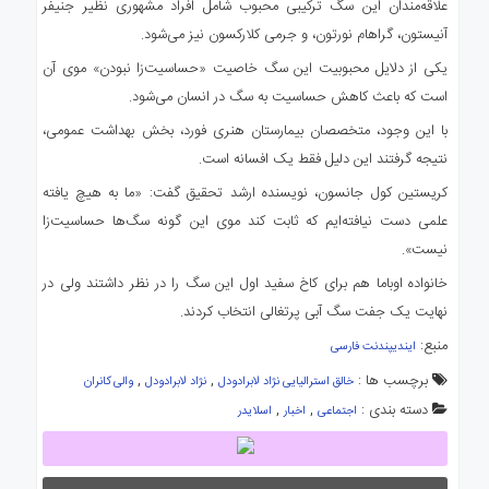
علاقه‌مندان این سگ ترکیبی محبوب شامل افراد مشهوری نظیر جنیفر
آنیستون، گراهام نورتون، و جرمی کلارکسون نیز می‌شود.
یکی از دلایل محبوبیت این سگ خاصیت «حساسیت‌زا نبودن» موی آن
است که باعث کاهش حساسیت به سگ در انسان می‌شود.
با این وجود، متخصصان بیمارستان هنری فورد، بخش بهداشت عمومی،
نتیجه گرفتند این دلیل فقط یک افسانه است.
کریستین کول جانسون، نویسنده ارشد تحقیق گفت: «ما به هیچ یافته
علمی دست نیافته‌ایم که ثابت کند موی این گونه سگ‌ها حساسیت‌زا
نیست».
خانواده اوباما هم برای کاخ سفید اول این سگ را در نظر داشتند ولی در
نهایت یک جفت سگ آبی پرتغالی انتخاب کردند.
منبع:
ایندیپندنت فارسی
برچسب ها :
,
,
خالق استرالیایی نژاد لابرادودل
نژاد لابرادودل
والی کانران
دسته بندی :
,
,
اجتماعی
اخبار
اسلایدر