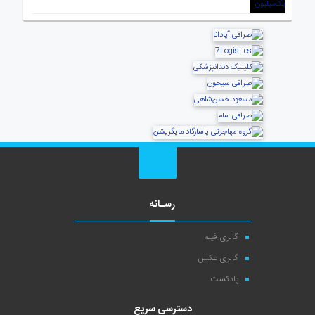
رسـانه
گالری فیلم
گالری عکس
پادکست
دسترسی سریع