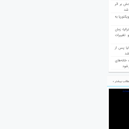
ش بر اثر
د شد
یکتوریا به
مع سرشماری ۲۰۲۶ استرالیا؛ زمان
 تغییرات
یا پس از
 شد
 خانه‌های
 شود
الب بیشتر »