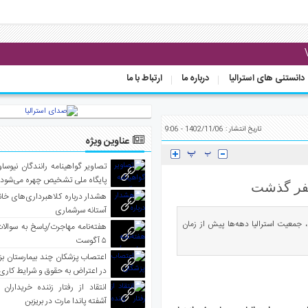
دانستنی های استرالیا
درباره ما
ارتباط با ما
تاریخ انتشار : 1402/11/06 - 9:06
عناوین ویژه
تصاویر گواهینامه رانندگان نیوساو
پایگاه ملی تشخیص چهره می‌شود
هشدار درباره کلاهبرداری‌های خانه‌
آستانه سرشماری
 جمعیت استرالیا دهه‌ها پیش از زمان
هفته‌نامه مهاجرت/پاسخ به سوالا
۵ آگوست
اعتصاب پزشکان چند بیمارستان بز
در اعتراض به حقوق و شرایط کاری
انتقاد از رفتار زننده خریداران 
آشفته پاندا مارت در بریزبن