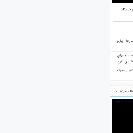
ر هستند
رزها برای
هفته‌نامه مهاجرت: صدور دعوتنامه ۱۹۰ برای
برای افراد
عتبار مدرک
الب بیشتر »