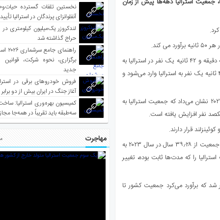
 جمعیت استرالیا دهه‌ها پیش از زمان
نخستین تلفات گسترده حیات‌وح
آنفلوانزای پرندگان در استرالیا تأیی
لندکروزر یک‌میلیون کیلومتری در و
حراج گذاشته شد
ی کند.
راهنمای جا
برگزاری، نحوه شرکت، قوانین و
این محاسبه بر اساس آمار جمعیت ایالت‌هاست که نشان می‌دهد هر یک دقیقه و ۴۲ ثانیه یک نفر در استرالیا به
جدید
دنیا می‌آید و هر دو دقیقه و ۵۲ ثانیه یک نفر می‌میرد. همچنین در هر ۴۵ ثانیه یک نفر به استرالیا وارد می‌شود و
فروش خودروهای برقی در استرال
آغاز جنگ در ایران بیش از دو برابر
این آمار پس از آن اعلام شد که داده‌های اداره آمار استرالیا برای سال ۲۳-۲۰۲۲ نشان می‌داد که جمعیت استرالیا به
کمیسیون بهره‌وری استرالیا: ساخت
سه‌طبقه باید تقریباً در همه‌جا مجاز
ئینزلند قرار دارند.
مهاجرت
مط
همچنین پیش‌بینی می‌شود که با هجوم مهاجران جوان‌تر، میانگین سنی جمعیت از ۳۹٫۲۸ سال در سال ۲۰۲۳ به
جمعیت استرالیا را که مدت‌ها ثابت بوده، تغییر
۲۰۰۲ در دولت هاوارد منتشر شد که برآورد می‌کرد جمعیت کشور تا