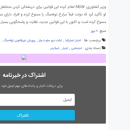
وزیر کشاورزی NSW اعلام کرده این قوانین برای «ریشه‌کن کرد
او تأکید کرد که دولت قبلاً مزارع توله‌سگ را ممنوع کرده و افراد دارای
ممنوع کرده است و اکنون با این قوانین جدید، نظارت و پاسخگویی بسیا
منبع:
۹ نیوز
برچسب ها :
,
,
,
اخبار استرالیا
ایالت نیو ساوت ولز
پرورش غیرقانونی توله‌سگ
پ
دسته بندی :
,
,
اجتماعی
اخبار
اسلایدر
اشتراک در خبرنامه
برای دریافت اخبار و رخدادهای مهم ایمیل خود را
اشتراک