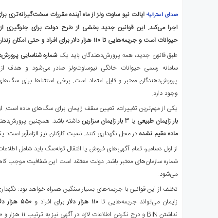
ی
ایالت نیو ساوت ولز از ماه آینده مقررات سخت‌گیرانه‌تری برای
صدای استرالیا-
استرالیا
اجرا می‌کند. این قوانین جدید بخشی از طرح دولت برای جلوگیری از 
درباره
حیوانات است و جریمه‌هایی تا ۱۱۰ هزار دلار برای افراد و حتی امکان زندان را نیز شامل می‌شود.
ما
ارتباط
طبق قانون جدید، همه پرورش‌دهندگان باید یک
شماره شناسایی پرورش‌دهند
با
سامانه رسمی حیوانات خانگی نیوساوت‌ولز صادر می‌شود و هدف از 
ما
پرورش‌دهندگان معتبر و قابل اعتماد است. برخی استثناها برای سگ‌های
وجود دارد.
یکی از مهم‌ترین تغییرات، تعیین سقف زایمان برای سگ‌های ماده است. 
بار زایمان طبیعی
یا
۳ بار زایمان سزارین
داشته باشد. همچنین پرورش‌دهن
ماده عقیم نشده
در محل نگهداری کنند. نسبت کارکنان نیز الزام‌آور است: یک کار
از اول دسامبر، تمام آگهی‌های فروش یا انتقال توله‌سگ باید شامل اطلاعا
شماره سازمان‌های معتبر باشد. دولت معتقد است این شفافیت موجب کاه
می‌شود.
زایمان می‌تواند جریمه‌هایی تا
۱۱۰ هزار دلار
برای افراد و
۵۵۰ هزار دلار
نداشتن BIN و درج نکردن اطلاعات لازم در آگهی نیز به ترتیب ۱۱ هزار و ۱۶,۵۰۰ دلار جریمه دارد.