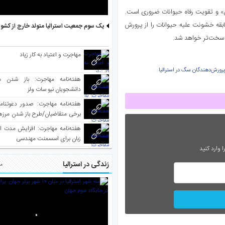
ن متخلفان» و تقویت رفاه حیوانات ضروری است.
 سابقه خشونت علیه حیوانات را از پرورش
یک سوم جمعیت استرالیا متولد خارج از کشو
ر سخت‌تر خواهد شد.
مهاجرت و اعتیاد به کار زیاد
رورش‌دهندگان سگ در استرالیا
هفته‌نامه مهاجرت: باز شدن م
دانشجویان نیو سات ولز
برخی متقاضیان/طرح باز شدن مرزها 
واکسینه شده
هفته‌نامه مهاجرت: افزایش مدت ا
زبان برای اسسمنت مهندسی
 وارد کنید
زندگی در استرالیا
مط