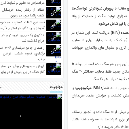
در اعتراض به حقوق و شرایط کاری
 مقابله با پرورش غیرقانونی توله‌سگ‌ها
انتقاد از رفتار زننده خریداران 
آشفته پاندا مارت در بریزبن
«مزارع تولید ‌سگ» و حمایت از رفاه
نخستین تلفات گسترده حیات‌وح
آنفلوانزای پرندگان در استرالیا تأیی
ه (BIN)
دریافت کنند. این شماره در
لندکروزر یک‌میلیون کیلومتری در و
آن کمک به خریداران برای شناسایی
حراج گذاشته شد
 کاری و سازمان‌های واگذاری حیوانات
راهنمای جا
برگزاری، نحوه شرکت، قوانین و
جدید
از این پس هر سگ ماده فقط می‌تواند
۵
فروش خودروهای برقی در استرال
دگان جدید فقط مجازند
حداکثر ۲۰ سگ
آغاز جنگ در ایران بیش از دو برابر
مند برای هر ۲۰ سگ.
مهاجرت
ت مهمی مانند
شماره BIN
،
میکروچیپ
یا
مط
ش تخلفات و افزایش اعتماد خریداران
تخلف از این قوانین با جریمه‌های بسیار سنگین همراه خواهد بود: نگهداری بیش از ۲۰ سگ ماده یا تجاوز از سقف
برای شرکت‌ها به همراه داشته باشد.