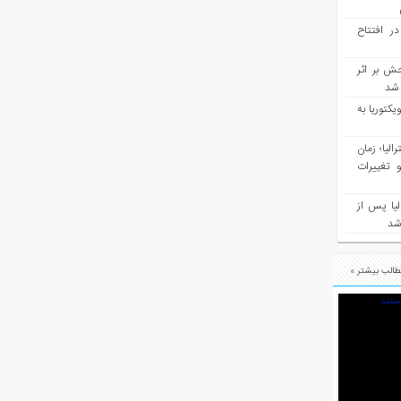
در افتتاح
ش بر اثر
د شد
یکتوریا به
مع سرشماری ۲۰۲۶ استرالیا؛ زمان
 تغییرات
یا پس از
 شد
الب بیشتر »