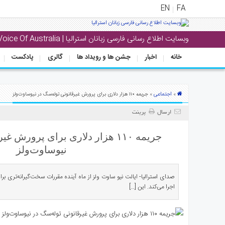
EN
FA
وبسایت اطلاع رسانی فارسی زبانان استرالیا | Voice Of Australia
منوی
اصلی
خانه
اخبار
جشن ها و رویداد ها
گالری
پادکست
خانه
بار
اجتماعی
»
» جریمه‌ ۱۱۰ هزار دلاری برای پرورش غیرقانونی توله‌سگ در نیوساوت‌ولز
جشن
ارسال
پرینت
ها
و
جریمه‌ ۱۱۰ هزار دلاری برای پرورش
رویداد
نیوساوت‌ولز
ها
صدای استرالیا- ایالت نیو ساوت ولز از ماه آینده مقررات سخت‌گیرانه‌تری برای
لری
اجرا می‌کند. این […]
پادکست
نستنی