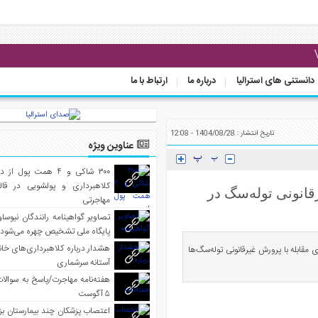
دانستنی های استرالیا
درباره ما
ارتباط با ما
تاریخ انتشار : 1404/08/28 - 12:08
عناوین ویژه
۳۰۰ شاکی و ۴ همت پول 
کلاهبرداری و پولشویی در قا
 غیرقانونی توله‌سگ در
مهاجرتی
تصاویر گواهینامه رانندگان نیوساو
پایگاه ملی تشخیص چهره می‌شود
هشدار درباره کلاهبرداری‌های خانه‌
 مقابله با پرورش غیرقانونی توله‌سگ‌ها
آستانه سرشماری
هفته‌نامه مهاجرت/پاسخ به سوالا
۵ آگوست
اعتصاب پزشکان چند بیمارستان بز