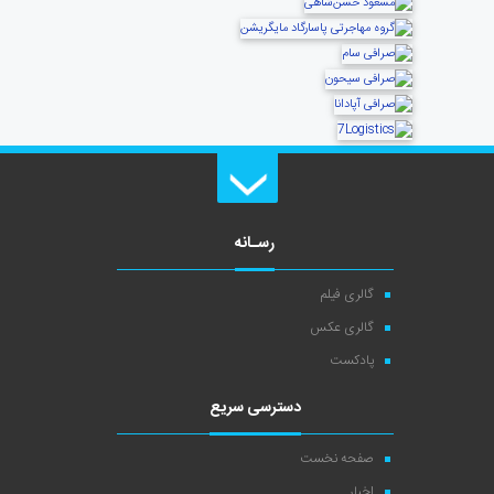
رسـانه
گالری فیلم
گالری عکس
پادکست
دسترسی سریع
صفحه نخست
اخبار