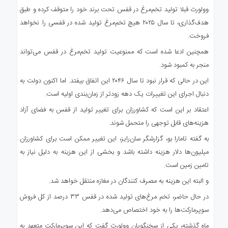
وولورث قبلا تولید تخم‌مرغ در قفس تحت برند خود را متوقف کرده و طبق
هدف‌گذاری، تا سال ۲۰۲۵ هیچ تخم‌مرغ تولید شده در قفسی را نخواهد
فروخت.
همچنین ادعا شده است که ممنوعیت تولید تخم‌مرغ در قفس می‌تواند
منجر به کمبود شود.
این در حالی که قرار نبود تا سال ۲۰۴۶ این اتفاق بیفتد. اما اکنون دولت به
دنبال اجرای این تغییرات یک دهه زودتر از زمان‌بندی اولیه است.
اعتقاد بر این است که کشاورزان برای تغییر تولید از قفس به فضای آزاد
هزینه‌های قابل توجهی را متحمل شوند.
به گفته تامارا بو، گزارشگر سان‌رایز، این تغییر ممکن‌ است برای کشاورزان
میلیون‌ها دلار هزینه داشته باشد و بخشی از این هزینه به دلیل نیاز به
تامین زمین است.
و البته این هزینه به مصرف کنندگان در مغازه منتقل خواهد شد.
در حال حاضر، تخم مرغ‌های تولید شده در قفس ۳۳ درصد از کل فروش
سوپرمارکت‌ها را به خود اختصاص می‌دهد.
ماه گذشته، یکی از سخنگویان وولورث گفت که این سوپرمارکت متعهد به