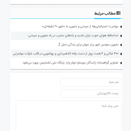
مطالب مرتبط
مهاجرت استرالیایی‌ها از سیدنی و ملبورن به «شهر ۲۰ دقیقه‌ای»
خداحافظ هوای خوب؛ باران شدید و بادهای مخرب در راه ملبورن و سیدنی
ملبورن سومین شهر برتر جهان برای زندگی نسل Z
۳۰۰ شاکی و ۴ همت پول از دست رفته؛ کلاهبرداری و پولشویی در قالب شرکت مهاجرتی
تصاویر گواهینامه رانندگان نیوساوت‌ولز وارد پایگاه ملی تشخیص چهره می‌شود
ارسال دیدگاه