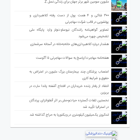
ملبورن سومین شهر برتر جهان برای زندگی نسل Z
۳۰۰ شاکی و ۴ همت پول از دست رفته؛ کلاهبرداری و
پولشویی در قالب شرکت مهاجرتی
تصاویر گواهینامه رانندگان نیوساوت‌ولز وارد پایگاه ملی
تشخیص چهره می‌شود
هشدار درباره کلاهبرداری‌های خانه‌به‌خانه در آستانه سرشماری
هفته‌نامه مهاجرت/پاسخ به سوالات مهاجرتی ۵ آگوست
اعتصاب پزشکان چند بیمارستان بزرگ ملبورن در اعتراض به
حقوق و شرایط کاری
انتقاد از رفتار زننده خریداران در افتتاح آشفته پاندا مارت در
بریزبن
نخستین تلفات گسترده حیات‌وحش بر اثر آنفلوانزای پرندگان
در استرالیا تأیید شد
لندکروزر یک‌میلیون کیلومتری در ویکتوریا به حراج گذاشته شد