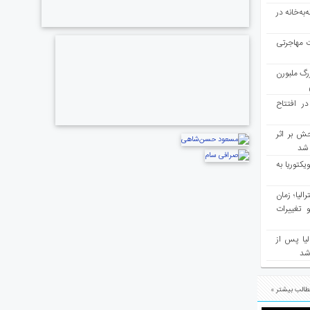
به‌خانه در
ت مهاجرتی
رگ ملبورن
در افتتاح
ش بر اثر
د شد
یکتوریا به
مع سرشماری ۲۰۲۶ استرالیا؛ زمان
 تغییرات
یا پس از
 شد
الب بیشتر »