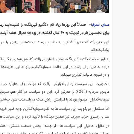
– احتمالاً این روزها زیاد نام «نگتیو گیرینگ» را شنیده‌اید،
صدای استرالیا
برای نخستین بار در نزدیک به ۴۰ سال گذشته، در بودجه فدرال هفته آینده اصلاح شود.
این تغییرات که تقریباً قطعی به نظر می‌رسند، بحث‌های زیادی را
برانگیخته‌اند.
به‌طور ساده، «نگتیو گیرینگ» زمانی اتفاق می‌افتد که هزینه‌های یک ملک 
درآمد حاصل از آن باشد. در این حالت، سرمایه‌گذار می‌تواند این هزینه‌ها
و در نتیجه مالیات کمتری بپردازد.
عایدی سرمایه (CGT) را معرفی کرد. این دو سیاست در کنار هم، 
سرمایه‌گذاران امیدوار بودند با افزایش ارزش ملک در بلندمدت سود بیشت
اما منتقدان می‌گویند این سیاست‌ها به نفع سرمایه‌گذاران و به ضرر خر
سنا به رهبری حزب سبزها نیز همین دیدگاه را تأیید کرده و این سیاست‌ه
در مقابل، حامیان این سیاست‌ها—از جمله انجمن صنعت مسکن—هشدار 
بحران اجاره را تشدید کند، زیرا ممکن است انگیزه سرمایه‌گذاری در بازار