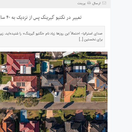
ی
ارسال
پرینت
استرالیا
تغییر در نگتیو گیرینگ پس از نزدیک به ۴۰ سال آنچه باید بدانید
درباره
ما
ارتباط
صدای استرالیا– احتمالاً این روزها زیاد نام «نگتیو گیرینگ» را شنیده‌اید، 
برای نخستین […]
با
ما