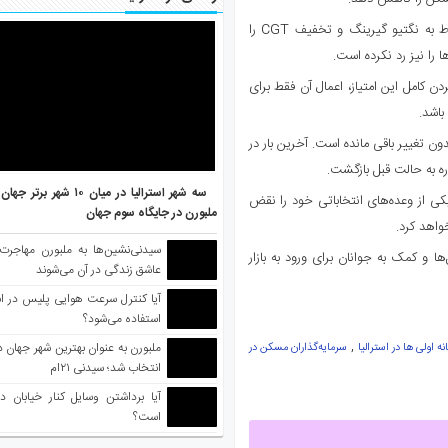
، خزانه‌دار استرالیا، قرار است در بودجه ۱۲ مه اصلاحات مربوط به نگتیو گیرینگ و تخفیف CGT را
ا را نیز رد نکرده است.
کامل این امتیاز، اعمال آن فقط برای
باشد.
یادی دارند، زیرا نگتیو گیرینگ از دهه ۱۹۸۰ تقریباً بدون تغییر باقی مانده است. آخرین بار در
سه شهر استرالیا در میان ۱۰ ش
 یکی از وعده‌های انتخاباتی خود را نقض
ملبورن در جایگاه سوم جهان
واهد کرد.
سیدنی‌نشین‌ها به ملبورن مهاجرت
ا و کمک به جوانان برای ورود به بازار
عاشق زندگی در آن می‌شوند
آیا کنترل سرعت هوایی پلیس در است
استفاده می‌شود؟
,
نه اولی ها در استرالیا
سرمایه‌گذاران مسکن در
انتخاب شد؛ سیدنی ۲۱‌ام
آیا برداشتن وسایل کنار خیابان د
است؟