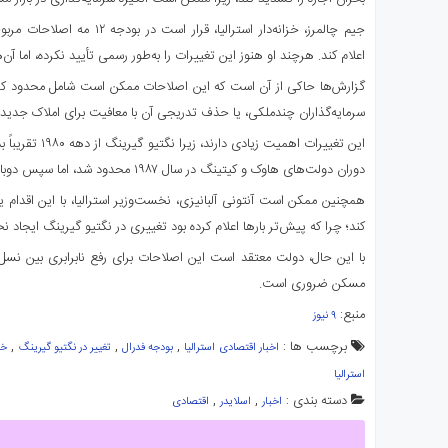
جیم چالمرز
اعلام کند. هرچند او هنوز این تغییرات را به‌طور رسمی تأیید نکرده، اما آن‌ه
گزارش‌ها حاکی از آن است که این اصلاحات ممکن است شامل محدود کردن 
سرمایه‌گذاران چندملکی، یا حذف تدریجی آن با معافیت برای املاک جدید 
این تغییرات اهمیت ز
دوران دولت‌های هاوک و کیتینگ در سال ۱۹۸۷ محدود شد، اما سپس دوباره به حالت قبل بازگشت.
همچنین ممکن است
آنتونی آلبانیزی
، نخست‌وزیر استرالیا، با این اقدام
کند؛ چرا که پیش‌تر بارها اعلام کرده بود تغییری در نگتیو گیرینگ ایجاد نخ
با این حال، دولت معتقد است این اصلاحات برای رفع نابرابری بین نسل‌ه
مسکن ضروری است.
منبع:
۹ نیوز
برچسب ها :
,
,
,
اخبار اقتصادی استرالیا
بودجه فدرال
تغییر در نگتیو گیرینگ
خا
استرالیا
دسته بندی :
,
,
اخبار
اسلایدر
اقتصادی