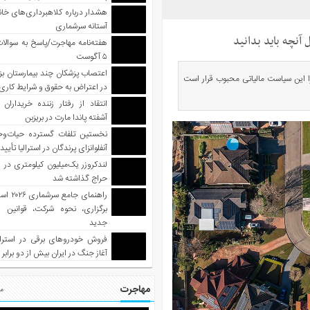
هشدار درباره کلاهبرداری‌های خانه‌
آستانه سرشماری
هفته‌نامه مهاجرت/پاسخ به سوالا
۵ آگوست
اعتصاب پزشکان چند بیمارستان بز
زیرا این سیاست مالیاتی محبوب قرار است
در اعتراض به حقوق و شرایط کاری
انتقاد از رفتار زننده خریداران 
آشفته پاندا مارت در بریزبن
نخستین تلفات گسترده حیات‌وح
آنفلوانزای پرندگان در استرالیا تأیی
لندکروزر یک‌میلیون کیلومتری در و
حراج گذاشته شد
راهنمای جا
برگزاری، نحوه شرکت، قوانین و
جدید
فروش خودروهای برقی در استرال
آغاز جنگ در ایران بیش از دو برابر
مهاجرت
مط