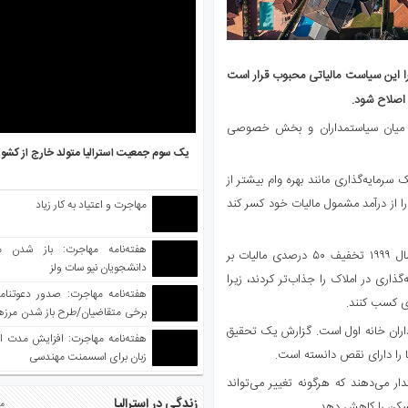
 زیرا این سیاست مالیاتی محبوب قرار است
 در میان سیاستمداران و بخش خصوصی
یک سوم جمعیت استرالیا متولد خارج از کشو
سرمایه‌گذاری مانند بهره وام بیشتر از
 را از درآمد مشمول مالیات خود کسر کند
مهاجرت و اعتیاد به کار زیاد
هفته‌نامه مهاجرت: باز شدن م
محبوبیت این سیاست زمانی افزایش یافت که دولت جان هاوارد در سال ۱۹۹۹ تخفیف ۵۰ درصدی مالیات بر
دانشجویان نیو سات ولز
سرمایه‌گذاری در املاک را جذاب‌تر کردند، زیرا
ری کسب کنند.
برخی متقاضیان/طرح باز شدن مرزها 
واکسینه شده
یداران خانه اول است. گزارش یک تحقیق
هفته‌نامه مهاجرت: افزایش مدت ا
ا را دارای نقص دانسته است.
زبان برای اسسمنت مهندسی
می‌دهند که هرگونه تغییر می‌تواند
زندگی در استرالیا
مط
 مسکن را کاهش دهد.