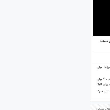
ر هستند
رزها برای
هفته‌نامه مهاجرت: صدور دعوتنامه ۱۹۰ برای
برای افراد
عتبار مدرک
الب بیشتر »