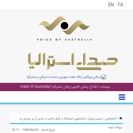
EN
FA
منوی
اصلی
خانه
بار
جشن
ها
و
رویداد
وبسایت اطلاع رسانی فارسی زبانان استرالیا | Voice Of Australia
ها
لری
پادکست
اجتماعی
»
» بررسی ویزای دانشجویی استرالیا و دلایل تاخیر در صدور آن و پرسش به
سوالات شما
نستنی
تاریخ انتشار : 1399/06/03 - 19:11