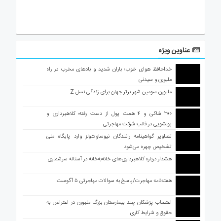
عناوین ویژه
خداحافظ هوای خوب؛ باران شدید و بادهای مخرب در راه
ملبورن و سیدنی
ملبورن سومین شهر برتر جهان برای زندگی نسل Z
۳۰۰ شاکی و ۴ همت پول از دست رفته؛ کلاهبرداری و
پولشویی در قالب شرکت مهاجرتی
تصاویر گواهینامه رانندگان نیوساوت‌ولز وارد پایگاه ملی
تشخیص چهره می‌شود
هشدار درباره کلاهبرداری‌های خانه‌به‌خانه در آستانه سرشماری
هفته‌نامه مهاجرت/پاسخ به سوالات مهاجرتی ۵ آگوست
اعتصاب پزشکان چند بیمارستان بزرگ ملبورن در اعتراض به
حقوق و شرایط کاری