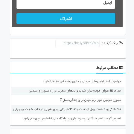
اشتراک
لینک کوتاه :
مطالب مرتبط
مهاجرت استرالیایی‌ها از سیدنی و ملبورن به «شهر ۲۰ دقیقه‌ای»
خداحافظ هوای خوب؛ باران شدید و بادهای مخرب در راه ملبورن و سیدنی
ملبورن سومین شهر برتر جهان برای زندگی نسل Z
۳۰۰ شاکی و ۴ همت پول از دست رفته؛ کلاهبرداری و پولشویی در قالب شرکت مهاجرتی
تصاویر گواهینامه رانندگان نیوساوت‌ولز وارد پایگاه ملی تشخیص چهره می‌شود