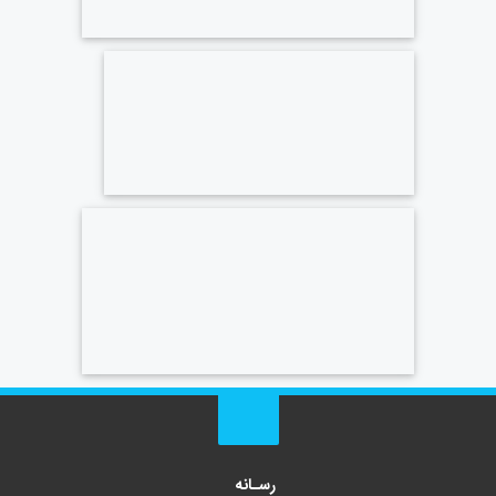
رسـانه