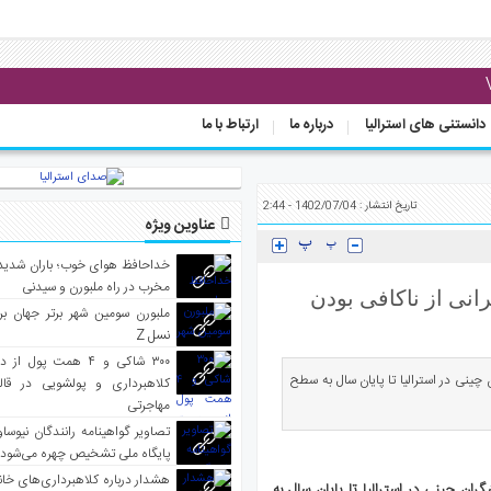
دانستنی های استرالیا
درباره ما
ارتباط با ما
تاریخ انتشار : 1402/07/04 - 2:44
عناوین ویژه
خداحافظ هوای خوب؛ باران شدید 
مخرب در راه ملبورن و سیدنی
انی از ناکافی بودن
ملبورن سومین شهر برتر جهان بر
نسل Z
۳۰۰ شاکی و ۴ همت پول 
چینی در استرالیا تا پایان سال به سطح
کلاهبرداری و پولشویی در قا
مهاجرتی
تصاویر گواهینامه رانندگان نیوساو
پایگاه ملی تشخیص چهره می‌شود
هشدار درباره کلاهبرداری‌های خانه‌
ران چینی در استرالیا تا پایان سال به