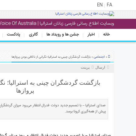
EN
FA
وبسایت اطلاع رسانی فارسی زبانان استرالیا | Voice Of Australia
منوی
اصلی
خانه
اخبار
جشن ها و رویداد ها
گالری
پادکست
خانه
خبار
اجتماعی
»
» بازگشت گردشگران چینی به استرالیا؛ نگرانی از ناکافی بودن پروازها
جشن
ارسال
پرینت
ها
و
بازگشت گردشگران چینی به استرالیا؛ نگر
رویداد
پروازها
ها
صدای استرالیا – با تصمیم جدید دولت فدرال انتظار می‌رود میزان گردشگران 
الری
پیش از همه‌گیری کرونا برسد.
پادکست
انستنی
صدای استرالیا – با تصمیم جدید دولت فدرال انتظار می‌رود میزان گردشگ