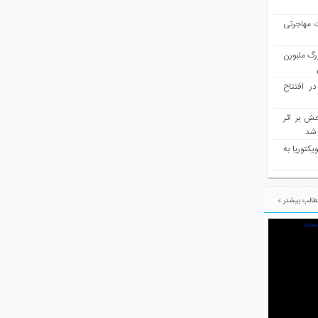
ت مهاجرتی
رگ ملبورن
در افتتاح
ش بر اثر
د شد
یکتوریا به
الب بیشتر »