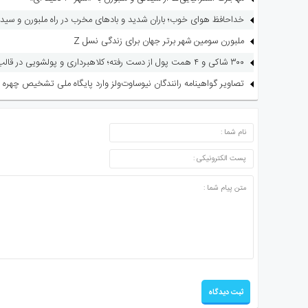
خداحافظ هوای خوب؛ باران شدید و بادهای مخرب در راه ملبورن و سید
ملبورن سومین شهر برتر جهان برای زندگی نسل Z
۳۰۰ شاکی و ۴ همت پول از دست رفته؛ کلاهبرداری و پولشویی در قالب شرکت مهاجرتی
تصاویر گواهینامه رانندگان نیوساوت‌ولز وارد پایگاه ملی تشخیص چهره 
ارسال دیدگاه