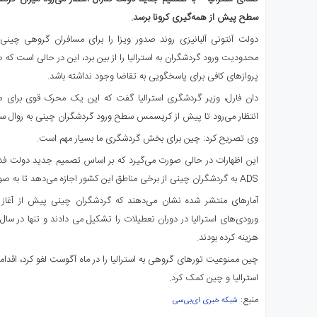
ای
سطح پیش از همه‌گیری کرونا برسد.
استرالیا
دولت آنتونی آلبانیزی روند صدور ویزا را برای مسافران گروهی چینی 
درباره
محدودیت ورود گردشگران به استرالیا را از بین برد، این در حالی است ک
ما
پروازهای کافی برای پاسخگویی به تقاضا وجود نداشته باشد.
ارتباط
با
دان فارل، وزیر گردشگری استرالیا گفت که این یک محرک قوی برای ص
ما
انتظار می‌رود تا پیش از کریسمس سطح ورود گردشگران چینی به روال سابق
وی تصریح کرد: چین برای بخش گردشگری ما بسیار مهم است.
این اظهارات در حالی صورت می‌گیرد که بر اساس تصمیم جدید دولت فدرال
ADS به گردشگران چینی از برخی مناطق این کشور اجازه می‌دهد تا به صورت گروهی به استرالیا سفر کنند.
آمارهای منتشر شده نشان می‌دهند که گردشگران چینی پیش از آغاز
هزینه کرده بودند.
چین ممنوعیت تورهای گروهی به استرالیا را در ماه آگوست لغو کرد، اقدامی
استرالیا و چین کمک کرد.
منبع:
شبکه خبری ای‌بی‌سی