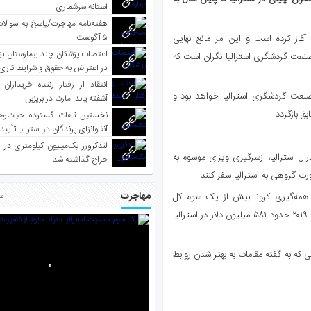
آستانه سرشماری
هفته‌نامه مهاجرت/پاسخ به سوالا
۵ آگوست
آغاز کرده است و این امر مانع نهایی
اعتصاب پزشکان چند بیمارستان بز
ه صنعت گردشگری استرالیا نگران است که
در اعتراض به حقوق و شرایط کاری
انتقاد از رفتار زننده خریداران 
نعت گردشگری استرالیا خواهد بود و
آشفته پاندا مارت در بریزبن
 بازگردد.
نخستین تلفات گسترده حیات‌وح
آنفلوانزای پرندگان در استرالیا تأیی
لندکروزر یک‌میلیون کیلومتری در و
 استرالیا، ازسرگیری ویزای موسوم به
حراج گذاشته شد
مهاجرت
 همه‌گیری کرونا بیش از یک سوم کل
مط
ورودی‌های استرالیا در دوران تعطیلات را تشکیل می دادند و تنها در سال ۲۰۱۹ حدود ۵۸۱ میلیون دلار در استرالیا
 که به گفته مقامات به بهتر شدن روابط