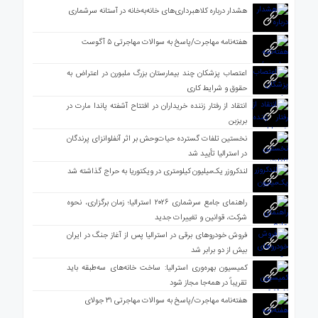
هشدار درباره کلاهبرداری‌های خانه‌به‌خانه در آستانه سرشماری
هفته‌نامه مهاجرت/پاسخ به سوالات مهاجرتی ۵ آگوست
اعتصاب پزشکان چند بیمارستان بزرگ ملبورن در اعتراض به
حقوق و شرایط کاری
انتقاد از رفتار زننده خریداران در افتتاح آشفته پاندا مارت در
بریزبن
نخستین تلفات گسترده حیات‌وحش بر اثر آنفلوانزای پرندگان
در استرالیا تأیید شد
لندکروزر یک‌میلیون کیلومتری در ویکتوریا به حراج گذاشته شد
راهنمای جامع سرشماری ۲۰۲۶ استرالیا؛ زمان برگزاری، نحوه
شرکت، قوانین و تغییرات جدید
فروش خودروهای برقی در استرالیا پس از آغاز جنگ در ایران
بیش از دو برابر شد
کمیسیون بهره‌وری استرالیا: ساخت خانه‌های سه‌طبقه باید
تقریباً در همه‌جا مجاز شود
هفته‌نامه مهاجرت/پاسخ به سوالات مهاجرتی ۳۱ جولای