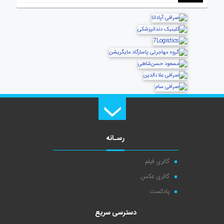
رسـانه
گالری فیلم
گالری عکس
پادکست
دسترسی سریع