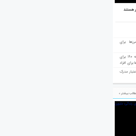
ر هستند
رزها برای
هفته‌نامه مهاجرت: صدور دعوتنامه ۱۹۰ برای
برای افراد
عتبار مدرک
الب بیشتر »