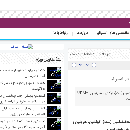
دانستنی های استرالیا
درباره ما
ارتباط با ما
تاریخ انتشار : 1404/05/24 - 8:53
عناوین ویژه
هشدار درباره کلاهبرداری‌های خانه‌
آستانه سرشماری
هفته‌نامه مهاجرت/پاسخ به سوالا
۵ آگوست
صدای استرالیا - طبق آخرین نتایج برنامه ملی پایش فاضلاب، مصرف مت‌آمفتامین (مت)، کوکائین، هروئین و MDMA
اعتصاب پزشکان چند بیمارستان بز
در اعتراض به حقوق و شرایط کاری
انتقاد از رفتار زننده خریداران 
آشفته پاندا مارت در بریزبن
نخستین تلفات گسترده حیات‌وح
‌آمفتامین (مت)، کوکائین، هروئین و
آنفلوانزای پرندگان در استرالیا تأیی