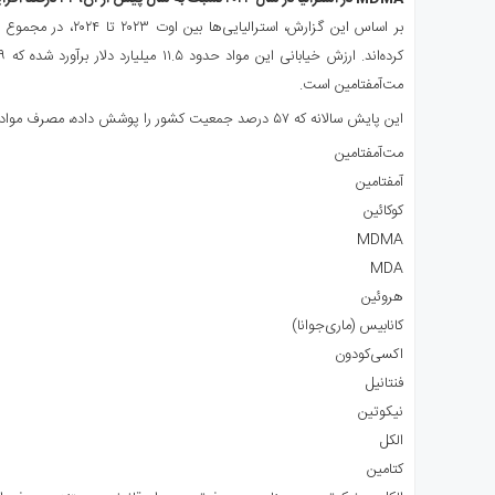
ی
استرالیا
درباره
مت‌آمفتامین است.
ما
این پایش سالانه که ۵۷ درصد جمعیت کشور را پوشش داده، مصرف مواد زیر را بررسی کرده است:
ارتباط
با
مت‌آمفتامین
ما
آمفتامین
کوکائین
MDMA
MDA
هروئین
کانابیس (ماری‌جوانا)
اکسی‌کودون
فنتانیل
نیکوتین
الکل
کتامین