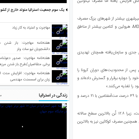
کل افزایش یافته اما مصرف نیکوتین
یک سوم جمعیت استرالیا متولد خارج از کشو
 غیرشهری بیشتر از شهرهای بزرگ مصرف
می‌شود. در مقابل، در پایتخت‌ها و شهرهای بزرگ، مصرف کوکائین، MDMA، هروئین و کتامین بیشتر از مناطق
مهاجرت و اعتیاد به کار زیاد
هفته‌نامه مهاجرت: باز شدن م
دانشجویان نیو سات ولز
اعات جنایی استرالیا (ACIC)، گفت جرایم جدی و سازمان‌یافته همچنان تهدیدی
برخی متقاضیان/طرح باز شدن مرزها 
ی پس از محدودیت‌های دوران کرونا را
واکسینه شده
هفته‌نامه مهاجرت: افزایش مدت ا
 را دوباره برقرار و گسترش داده‌اند و
زبان برای اسسمنت مهندسی
د را تغذیه می‌کنند.»
زندگی در استرالیا
بیشترین رشد مصرف مربوط به کوکائین با ۶۹ درصد بوده، سپس MDMA با ۴۹ درصد، مت‌آمفتامین با ۲۱ درصد و
مط
کوک گفت: «افزایش ۲.۲ تُنی مصرف ملی مت‌آمفتامین نگران‌کننده است، زیرا ۱۲.۸ تُن بالاترین سطح سالانه
. همچنین مصرف کوکائین نیز به بالاترین