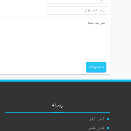
رسـانه
گالری فیلم
گالری عکس