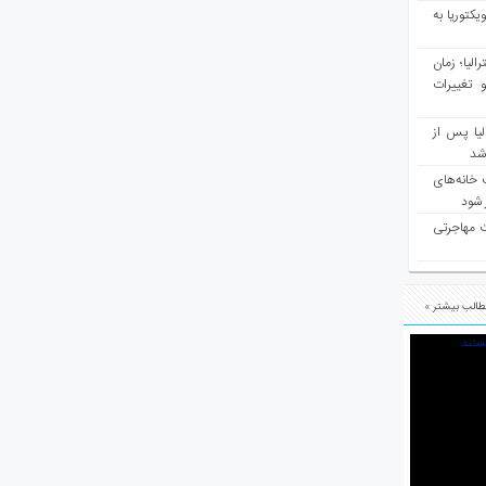
یکتوریا به
مع سرشماری ۲۰۲۶ استرالیا؛ زمان
 تغییرات
یا پس از
 شد
 خانه‌های
 شود
ت مهاجرتی
الب بیشتر »