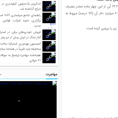
لندکروزر یک‌میلیون کیلومتری در و
بر اساس این گزارش، استرالیایی‌ها بین اوت ۲۰۲۳ تا ۲۰۲۴، در مجموع ۲۲.۲ تُن از این چهار ماده مخدر مصرف
حراج گذاشته شد
کرده‌اند. ارزش خیابانی این مواد حدود ۱۱.۵ میلیارد دلار برآورد شده که ۸.۹ میلیارد دلار آن (۷۸ درصد) مربوط به
راهنمای جا
برگزاری، نحوه شرکت، قوانین و
جدید
فروش خودروهای برقی در استرال
آغاز جنگ در ایران بیش از دو برابر
کمیسیون بهره‌وری استرالیا: ساخت
سه‌طبقه باید تقریباً در همه‌جا مجاز
هفته‌نامه مهاجرت/پاسخ به سوالا
۳۱ جولای
مهاجرت
مط