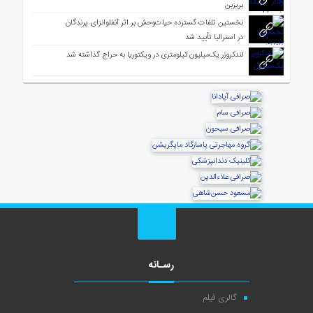
بریزبن
نخستین تلفات گسترده حیات‌وحش بر اثر آنفلوانزای پرندگان
در استرالیا تأیید شد
لندکروزر یک‌میلیون کیلومتری در ویکتوریا به حراج گذاشته شد
رسـانه
گالری فیلم