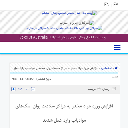
EN
FA
منوی
اصلی
وبسایت اطلاع رسانی فارسی زبانان استرالیا | Voice Of Australia
خانه
بار
جشن
ها
اجتماعی
»
» افزایش ورود مواد مخدر به مراکز سلامت روان؛ سگ‌های مواد‌یاب وارد عمل
و
شدند
تاریخ انتشار : 1405/03/20 - 7:05
رویداد
ها
ارسال
پرینت
لری
افزایش ورود مواد مخدر به مراکز سلامت روان؛ سگ‌های
پادکست
مواد‌یاب وارد عمل شدند
نستنی