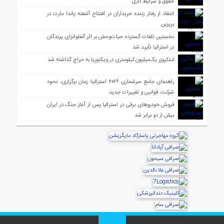
حقوق و شرایط کاری
انتقاد از رفتار زننده خریداران در افتتاح آشفته پاندا مارت در
بریزبن
نخستین تلفات گسترده حیات‌وحش بر اثر آنفلوانزای پرندگان
در استرالیا تأیید شد
لندکروزر یک‌میلیون کیلومتری در ویکتوریا به حراج گذاشته شد
راهنمای جامع سرشماری ۲۰۲۶ استرالیا؛ زمان برگزاری، نحوه
شرکت، قوانین و تغییرات جدید
فروش خودروهای برقی در استرالیا پس از آغاز جنگ در ایران
بیش از دو برابر شد