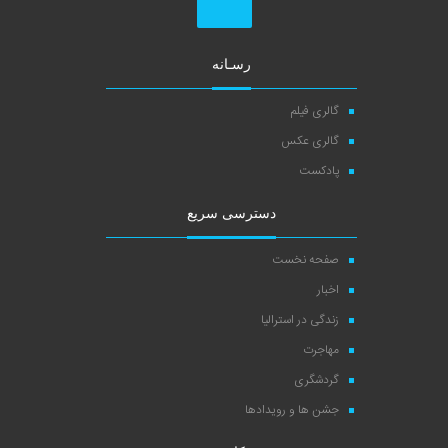
رسـانه
گالری فیلم
گالری عکس
پادکست
دسترسی سریع
صفحه نخست
اخبار
زندگی در استرالیا
مهاجرت
گردشگری
جشن ها و رویدادها