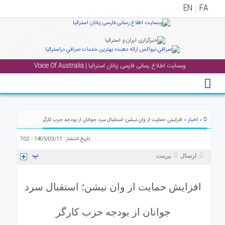
EN
FA
منوی
اصلی
وبسایت اطلاع رسانی فارسی زبانان استرالیا | Voice Of Australia
خانه
خبار
جشن
ها
اخبار
»
» افزایش حمایت از وان نیشن؛ استقبال سرد جوانان از بودجه حزب کارگر
و
تاریخ انتشار : 1405/03/11 - 7:02
رویداد
ها
ارسال
پرینت
الری
افزایش حمایت از وان نیشن؛ استقبال سرد
پادکست
جوانان از بودجه حزب کارگر
انستنی