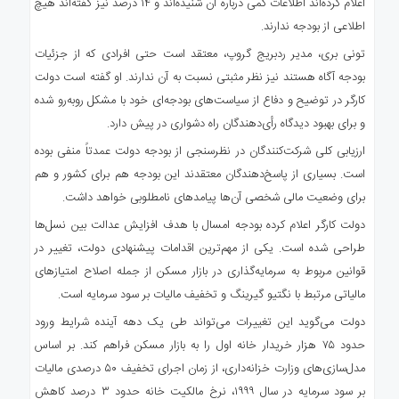
اعلام کرده‌اند اطلاعات کمی درباره آن شنیده‌اند و ۱۴ درصد نیز گفته‌اند هیچ
اطلاعی از بودجه ندارند.
تونی بری، مدیر ردبریج گروپ، معتقد است حتی افرادی که از جزئیات
بودجه آگاه هستند نیز نظر مثبتی نسبت به آن ندارند. او گفته است دولت
کارگر در توضیح و دفاع از سیاست‌های بودجه‌ای خود با مشکل روبه‌رو شده
و برای بهبود دیدگاه رأی‌دهندگان راه دشواری در پیش دارد.
ارزیابی کلی شرکت‌کنندگان در نظرسنجی از بودجه دولت عمدتاً منفی بوده
است. بسیاری از پاسخ‌دهندگان معتقدند این بودجه هم برای کشور و هم
برای وضعیت مالی شخصی آن‌ها پیامدهای نامطلوبی خواهد داشت.
دولت کارگر اعلام کرده بودجه امسال با هدف افزایش عدالت بین نسل‌ها
طراحی شده است. یکی از مهم‌ترین اقدامات پیشنهادی دولت، تغییر در
قوانین مربوط به سرمایه‌گذاری در بازار مسکن از جمله اصلاح امتیازهای
مالیاتی مرتبط با نگتیو گیرینگ و تخفیف مالیات بر سود سرمایه است.
دولت می‌گوید این تغییرات می‌تواند طی یک دهه آینده شرایط ورود
حدود ۷۵ هزار خریدار خانه اول را به بازار مسکن فراهم کند. بر اساس
مدل‌سازی‌های وزارت خزانه‌داری، از زمان اجرای تخفیف ۵۰ درصدی مالیات
بر سود سرمایه در سال ۱۹۹۹، نرخ مالکیت خانه حدود ۳ درصد کاهش