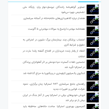
تصاویر گواهینامه رانندگان نیوساوت‌ولز وارد پایگاه ملی
تشخیص چهره می‌شود
هشدار درباره کلاهبرداری‌های خانه‌به‌خانه در آستانه سرشماری
هفته‌نامه مهاجرت/پاسخ به سوالات مهاجرتی ۵ آگوست
اعتصاب پزشکان چند بیمارستان بزرگ ملبورن در اعتراض به
حقوق و شرایط کاری
انتقاد از رفتار زننده خریداران در افتتاح آشفته پاندا مارت در
بریزبن
نخستین تلفات گسترده حیات‌وحش بر اثر آنفلوانزای پرندگان
در استرالیا تأیید شد
لندکروزر یک‌میلیون کیلومتری در ویکتوریا به حراج گذاشته شد
راهنمای جامع سرشماری ۲۰۲۶ استرالیا؛ زمان برگزاری، نحوه
شرکت، قوانین و تغییرات جدید
فروش خودروهای برقی در استرالیا پس از آغاز جنگ در ایران
بیش از دو برابر شد
کمیسیون بهره‌وری استرالیا: ساخت خانه‌های سه‌طبقه باید