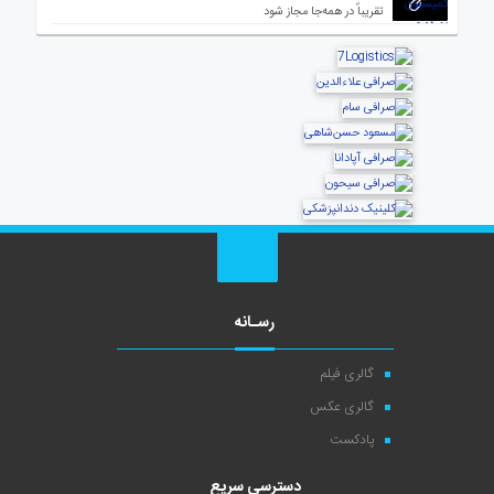
تقریباً در همه‌جا مجاز شود
رسـانه
گالری فیلم
گالری عکس
پادکست
دسترسی سریع