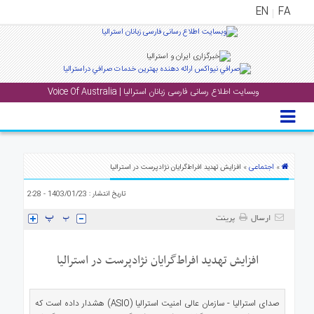
EN
FA
منوی
اصلی
وبسایت اطلاع رسانی فارسی زبانان استرالیا | Voice Of Australia
خانه
بار
جشن
ها
اجتماعی
»
» افزایش تهدید افراط‌گرایان نژادپرست در استرالیا
و
تاریخ انتشار : 1403/01/23 - 2:28
رویداد
ها
ارسال
پرینت
لری
افزایش تهدید افراط‌گرایان نژادپرست در استرالیا
پادکست
صدای استرالیا - سازمان عالی امنیت استرالیا (ASIO) هشدار داده است که
نستنی