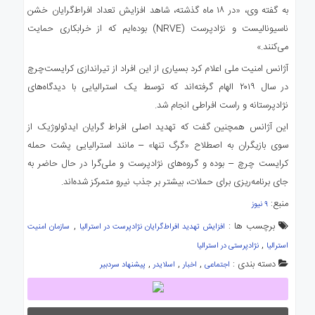
به گفته وی، «در ۱۸ ماه گذشته، شاهد افزایش تعداد افراط‌گرایان خشن
ناسیونالیست و نژادپرست (NRVE) بوده‌ایم که از خرابکاری حمایت
می‌کنند.»
آژانس امنیت ملی اعلام کرد بسیاری از این افراد از تیراندازی کرایست‌چرچ
در سال ۲۰۱۹ الهام گرفته‌اند که توسط یک استرالیایی با دیدگاه‌های
نژادپرستانه و راست افراطی انجام شد.
این آژانس همچنین گفت که تهدید اصلی افراط گرایان ایدئولوژیک از
سوی بازیگران به اصطلاح «گرگ تنها» – مانند استرالیایی پشت حمله
کرایست چرچ – بوده و گروه‌های نژادپرست و ملی‌گرا در حال حاضر به
جای برنامه‌ریزی برای حملات، بیشتر بر جذب نیرو متمرکز شده‌اند.
منبع:
۹ نیوز
برچسب ها :
,
افزایش تهدید افراط‌گرایان نژادپرست در استرالیا
سازمان امنیت
,
استرالیا
نژادپرستی در استرالیا
دسته بندی :
,
,
,
اجتماعی
اخبار
اسلایدر
پیشنهاد سردبیر