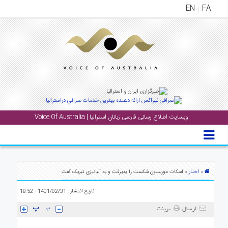
EN
FA
منوی
اصلی
خانه
بار
جشن
وبسایت اطلاع رسانی فارسی زبانان استرالیا | Voice Of Australia
ها
و
رویداد
ها
اخبار
»
» اسکات موریسون شکست را پذیرفت و به آلبانیزی تبریک گفت
لری
تاریخ انتشار : 1401/02/31 - 18:52
پادکست
ارسال
پرینت
نستنی