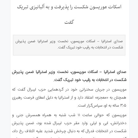
ی
اسکات موریسون شکست را پذیرفت و به آلبانیزی تبریک
استرالیا
درباره
گفت
ما
ارتباط
صدای استرالیا – اسکات موریسون، نخست وزیر استرالیا ضمن پذیرش
با
شکست در انتخابات به رقیب خود تبریک گفت.
ما
صدای استرالیا – اسکات موریسون، نخست وزیر استرالیا ضمن پذیرش
شکست در انتخابات به رقیب خود تبریک گفت.
موریسون در جریان سخنرانی خود در گردهمایی حزب لیبرال گفت که
همچنان به «معجزه» اعتقاد دارد و از استرالیا به دلیل اعطای فرصت رهبری
۳٫۵ ساله به او، سپاس‌گزار است.
موریسون که حوالی ساعت ۱۱ شب شنبه به همراه همسرش جنی و
دخترانش، ابی و لیلی وارد مقر حزب لیبرال شده بود، ضمن پذیرش
شکست در انتخابات فدرال که به دنبال چرخش شدید علیه ائتلاف رخ داد،