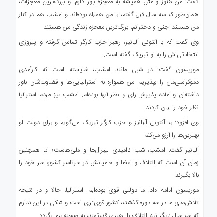
گفت: من هنوز و مثل همیشه به معجزه باور دارم. و بزرگ‌ترین معجزات،
همان‌طور که سه سال قبل گفتم، با من همراه بوده‌اند و امشب هم در کنار
من هستند. جنی و دخترانم، بزرگ‌ترین معجزه زندگی من هستند.
وی گفت که با آنتونی آلبانیز، رهبر حزب کارگر تماس گرفته و پیروزی
انتخاباتی‌اش را به او تبریک گفته است.
موریسون گفت: در شبی مانند امشب، شایسته است که کارآمدی
دموکراسی‌مان را بپذیریم. من همواره به استرالیایی‌ها و قضاوت‌شان باور
داشته‌ان و آماده پذیرش رای و نظر آنها بوده‌ام. امشب نیز مردم استرالیا
نظر خود را بیان کردند.
وی افزود: به آنتونی آلبانیز و حزب کارگر تبریک می‌گویم و برای دولت او
بهترین‌ها را آرزو می‌کنم.
آلبانیز گفت: امشب، شب ناامیدی لیبرال‌ها و ملی‌هاست؛ اما همچنین
زمان آن است که ائتلاف و اعضا و حامیانش در سرتاسر کشور، سر خود را
بالا بگیرند.
موریسون ادامه داد: ما دولتی قوی بوده‌ایم. استرالیا، حالا و در نتیجه
تلاش‌های ما در سه دوره گذشته، کشور قوی‌تری است و شکی در این ندارم
که سه سال دیگر نیز، ائتلاف با رهبری قدرتمند، به صحنه برمی‌گردد.