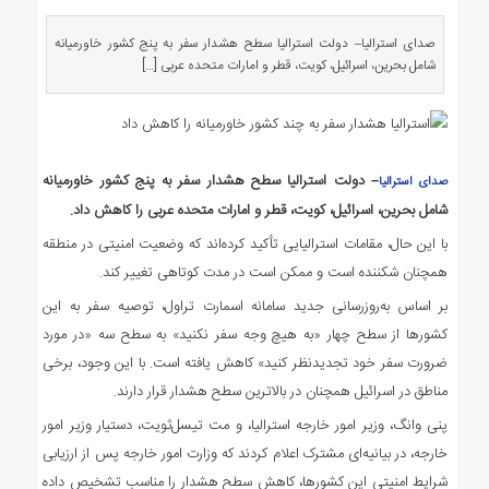
ی
استرالیا
صدای استرالیا– دولت استرالیا سطح هشدار سفر به پنج کشور خاورمیانه
شامل بحرین، اسرائیل، کویت، قطر و امارات متحده عربی […]
درباره
ما
ارتباط
با
ما
– دولت استرالیا سطح هشدار سفر به پنج کشور خاورمیانه
صدای استرالیا
شامل بحرین، اسرائیل، کویت، قطر و امارات متحده عربی را کاهش داد.
با این حال، مقامات استرالیایی تأکید کرده‌اند که وضعیت امنیتی در منطقه
همچنان شکننده است و ممکن است در مدت کوتاهی تغییر کند.
بر اساس به‌روزرسانی جدید سامانه اسمارت تراول، توصیه سفر به این
کشورها از سطح چهار «به هیچ وجه سفر نکنید» به سطح سه «در مورد
ضرورت سفر خود تجدیدنظر کنید» کاهش یافته است. با این وجود، برخی
مناطق در اسرائیل همچنان در بالاترین سطح هشدار قرار دارند.
پنی وانگ، وزیر امور خارجه استرالیا، و مت تیسل‌ثویت، دستیار وزیر امور
خارجه، در بیانیه‌ای مشترک اعلام کردند که وزارت امور خارجه پس از ارزیابی
شرایط امنیتی این کشورها، کاهش سطح هشدار را مناسب تشخیص داده