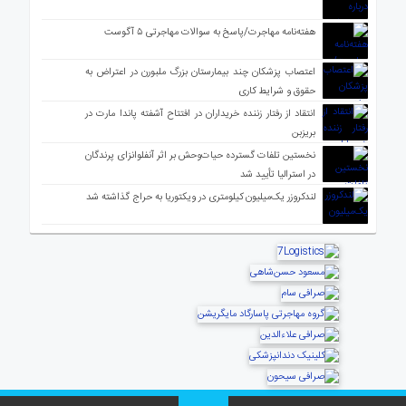
هفته‌نامه مهاجرت/پاسخ به سوالات مهاجرتی ۵ آگوست
اعتصاب پزشکان چند بیمارستان بزرگ ملبورن در اعتراض به
حقوق و شرایط کاری
انتقاد از رفتار زننده خریداران در افتتاح آشفته پاندا مارت در
بریزبن
نخستین تلفات گسترده حیات‌وحش بر اثر آنفلوانزای پرندگان
در استرالیا تأیید شد
لندکروزر یک‌میلیون کیلومتری در ویکتوریا به حراج گذاشته شد