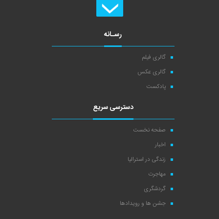
رسـانه
گالری فیلم
گالری عکس
پادکست
دسترسی سریع
صفحه نخست
اخبار
زندگی در استرالیا
مهاجرت
گردشگری
جشن ها و رویدادها