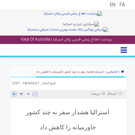
EN
FA
منوی
اصلی
وبسایت اطلاع رسانی فارسی زبانان استرالیا | Voice Of Australia
خانه
بار
جشن
ها
اجتماعی
»
» استرالیا هشدار سفر به چند کشور خاورمیانه را کاهش داد
و
تاریخ انتشار : 1405/03/27 - 12:07
رویداد
ها
ارسال
پرینت
لری
استرالیا هشدار سفر به چند کشور
پادکست
خاورمیانه را کاهش داد
نستنی