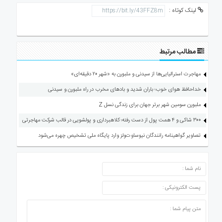
لینک کوتاه :
مطالب مرتبط
مهاجرت استرالیایی‌ها از سیدنی و ملبورن به «شهر ۲۰ دقیقه‌ای»
خداحافظ هوای خوب؛ باران شدید و بادهای مخرب در راه ملبورن و سیدنی
ملبورن سومین شهر برتر جهان برای زندگی نسل Z
۳۰۰ شاکی و ۴ همت پول از دست رفته؛ کلاهبرداری و پولشویی در قالب شرکت مهاجرتی
تصاویر گواهینامه رانندگان نیوساوت‌ولز وارد پایگاه ملی تشخیص چهره می‌شود
ارسال دیدگاه