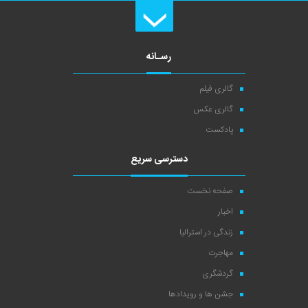
رسـانه
گالری فیلم
گالری عکس
پادکست
دسترسی سریع
صفحه نخست
اخبار
زندگی در استرالیا
مهاجرت
گردشگری
جشن ها و رویدادها