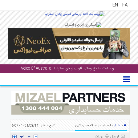
EN
FA
منوی
اصلی
خانه
بار
جشن
وبسایت اطلاع رسانی فارسی زبانان استرالیا | Voice Of Australia
ها
و
رویداد
ها
لری
پادکست
اخبار
»
» استرالیا در آستانه بحران گازی
تاریخ انتشار : 1401/03/14 - 6:07
نستنی
ارسال
پرینت