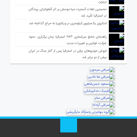
بریزبن
نخستین تلفات گسترده حیات‌وحش بر اثر آنفلوانزای پرندگان
در استرالیا تأیید شد
لندکروزر یک‌میلیون کیلومتری در ویکتوریا به حراج گذاشته شد
راهنمای جامع سرشماری ۲۰۲۶ استرالیا؛ زمان برگزاری، نحوه
شرکت، قوانین و تغییرات جدید
فروش خودروهای برقی در استرالیا پس از آغاز جنگ در ایران
بیش از دو برابر شد