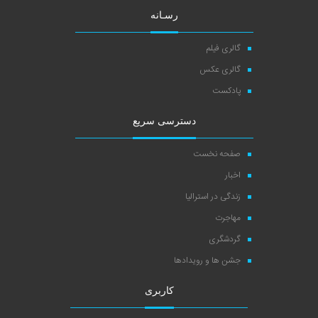
رسـانه
گالری فیلم
گالری عکس
پادکست
دسترسی سریع
صفحه نخست
اخبار
زندگی در استرالیا
مهاجرت
گردشگری
جشن ها و رویدادها
کاربری