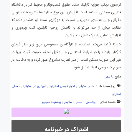
از سوی دیگر، جوزپه کارابتا، استاد حقوق کسب‌وکار و محیط کار در دانشگاه
فناوری سیدنی، معتقد است افزایش این نوع نظارت‌ها نشان‌دهنده نوعی
نگرانی و بی‌اعتمادی مدیریتی نسبت به دورکاری است. او هشدار داده که
نظارت بیش از حد می‌تواند به کاهش روحیه کارکنان، افت بهره‌وری و
افزایش تمایل به ترک شغل منجر شود.
کارابتا تأکید می‌کند استفاده از کارآگاهان خصوصی برای زیر نظر گرفتن
کارکنان باید تنها در شرایط استثنایی و با دلایل محکم صورت گیرد، زیرا در
غیر این صورت ممکن است از مرز نظارت مشروع عبور کرده و به دخالت در
حریم خصوصی افراد تبدیل شود.
منبع:
۹ نیوز
برچسب ها :
,
,
,
اخبار استرالیا
اخبار فارسی استرالیا
دورکاری در استرالیا
صدای
استرالیا
دسته بندی :
,
,
,
اجتماعی
اخبار
اسلایدر
پیشنهاد سردبیر
اشتراک در خبرنامه