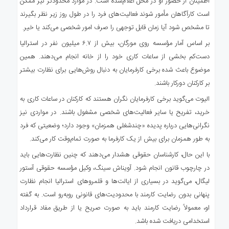
اطمینان از حضور او در محل اعلام‌شده است. در موارد محدودتر نیز ممکن
است کارآگاهان مأمور شوند فعالیت‌های فرد را در طول روز زیر نظر بگیرند
تا مشخص شود آیا زمان قابل توجهی را صرف امور شخصی می‌کند یا خیر.
بر اساس آمار مؤسسه روی مورگان، بیش از ۶.۷ میلیون نفر در استرالیا
دست‌کم بخشی از ساعات کاری خود را از خانه انجام می‌دهند. همین
موضوع باعث شده برخی کارفرمایان به دنبال روش‌هایی برای نظارت بیشتر
بر کارکنان دورکار باشند.
الیوت می‌گوید برخی کارفرمایان نگران هستند که کارکنان در ساعات کاری به
خرید، تفریح یا سایر فعالیت‌های شخصی مشغول باشند. در مواردی نیز
نگرانی‌هایی درباره پدیده «چندشغلی همزمان» وجود دارد؛ وضعیتی که فرد
به طور همزمان برای بیش از یک کارفرما به صورت تمام‌وقت کار می‌کند.
با این حال، کارشناسان حقوقی هشدار می‌دهند که چنین نظارت‌هایی باید
در چارچوب قانون انجام شود. آویناش سینگ، وکیل مؤسسه حقوقی آستور
لیگال، می‌گوید در بسیاری از ایالت‌ها و قلمروهای استرالیا انجام نظارت
پنهانی بدون رضایت کارمند با محدودیت‌های قانونی روبه‌رو است. به گفته
او، معمولاً رضایت کارمند باید به صورت صریح یا از طریق مفاد قرارداد
استخدامی دریافت شده باشد.