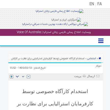
EN
FA
منوی
اصلی
وبسایت اطلاع رسانی فارسی زبانان استرالیا | Voice Of Australia
خانه
بار
جشن
ها
اجتماعی
»
» استخدام کارآگاه خصوصی توسط کارفرمایان استرالیایی برای نظارت بر کارکنان
و
دورکار
تاریخ انتشار : 1405/03/13 - 15:52
رویداد
ها
ارسال
پرینت
لری
استخدام کارآگاه خصوصی توسط
پادکست
کارفرمایان استرالیایی برای نظارت بر
نستنی