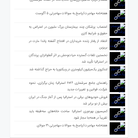
هفته‌نامه مهاجرت/پاسخ به سوالات مهاجرتی ۵ آگوست
اعتصاب پزشکان چند بیمارستان بزرگ ملبورن در اعتراض به
حقوق و شرایط کاری
انتقاد از رفتار زننده خریداران در افتتاح آشفته پاندا مارت در
بریزبن
نخستین تلفات گسترده حیات‌وحش بر اثر آنفلوانزای پرندگان
در استرالیا تأیید شد
لندکروزر یک‌میلیون کیلومتری در ویکتوریا به حراج گذاشته شد
راهنمای جامع سرشماری ۲۰۲۶ استرالیا؛ زمان برگزاری، نحوه
شرکت، قوانین و تغییرات جدید
فروش خودروهای برقی در استرالیا پس از آغاز جنگ در ایران
بیش از دو برابر شد
کمیسیون بهره‌وری استرالیا: ساخت خانه‌های سه‌طبقه باید
تقریباً در همه‌جا مجاز شود
هفته‌نامه مهاجرت/پاسخ به سوالات مهاجرتی ۳۱ جولای