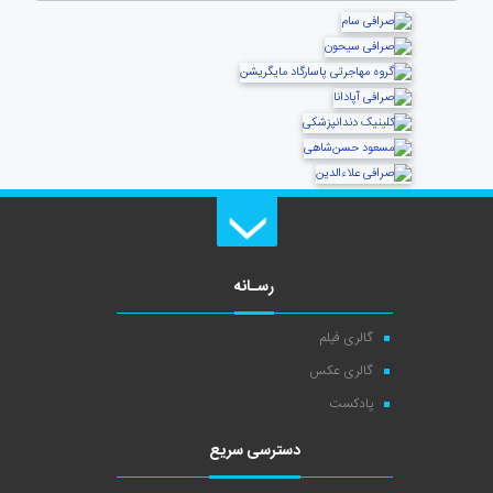
رسـانه
گالری فیلم
گالری عکس
پادکست
دسترسی سریع