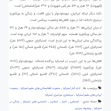
(شهروند)، ۲۶ هزار و ۵۴۱ نفر (غیر شهروند) و ۳۹۶ نفر(نامشخص) است.
نکته دیگر اینکه ایرانیان، نیوساوت‌ولز را برای اقامت و زندگی به ویکتوریا
ترجیح داده‌اند؛ اما در مورد افغان‌ها وضعیت برعکس است.
از میان ایرانی‌ها، ۳۱ هزار و ۵۵۵ نفر ساکن نیوساوت‌ولز و ۲۴ هزار و ۴۲۱
نفر ساکن ویکتوریا هستند. سهم کوئینزلند ۹ هزار و ۷۰۶ ایرانی بوده است.
پراکندگی سایر ایرانی‌ها به این شرح است: استرالیای جنوبی (۵۱۷۴ نفر)،
استرالیای غربی (۸۱۷۲ نفر)، تاسمانی (۴۵۵ نفر)، قلمرو شمالی (۱۵۰ نفر) و
قلمرو پایتختی (۱۴۷۸ نفر).
افغان‌ها نیز به این ترتیب در استرالیا پراکنده شده‌اند: نیوساوت‌ولز (۱۶۰۲۰
نفر)، ویکتوریا (۲۱۵۷۸)، کوئینزلند (۴۵۱۹)، استرالیای جنوبی (۶۰۲۳)،
استرالیای غربی (۵۱۸۰)، تاسمانی (۳۷۰)، قلمرو شمالی (۸۸) و قلمرو
پایتختی (۷۵۸).
برچسب ها :
,
,
اداره آمار استرالیا
جمعیت افغانستانی های مقیم استرالیا
جمعیت
,
ایرانی های مقیم استرالیا
سرشماری سراسری استرالیا
دسته بندی :
,
,
,
,
اجتماعی
اخبار
اسلایدر
دانستنی های استرالیا
زندگی در
,
استرالیا
پیشنهاد سردبیر