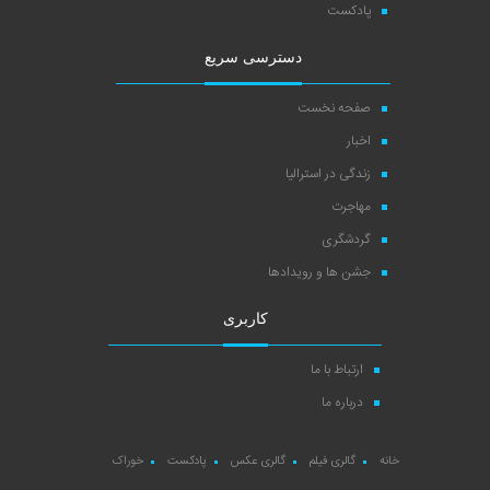
پادکست
دسترسی سریع
صفحه نخست
اخبار
زندگی در استرالیا
مهاجرت
گردشگری
جشن ها و رویدادها
کاربری
ارتباط با ما
درباره ما
خانه
گالری فیلم
گالری عکس
پادکست
خوراک