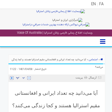
EN
FA
منوی
اصلی
وبسایت اطلاع رسانی فارسی زبانان استرالیا | Voice Of Australia
خانه
بار
جشن
ها
اجتماعی
»
» آیا می‌دانید چه تعداد ایرانی و افغانستانی مقیم استرالیا هستند و کجا زندگی
و
می‌کنند؟
تاریخ انتشار : 1401/04/08 - 11:22
رویداد
ها
ارسال
پرینت
لری
آیا می‌دانید چه تعداد ایرانی و افغانستانی
پادکست
مقیم استرالیا هستند و کجا زندگی می‌کنند؟
نستنی