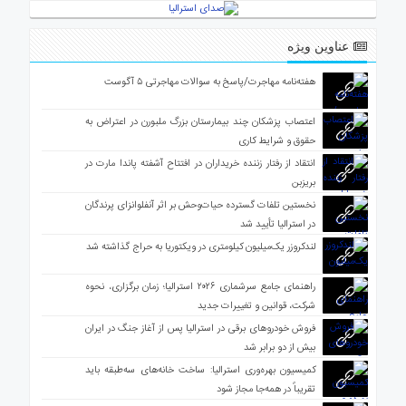
عناوین ویژه
هفته‌نامه مهاجرت/پاسخ به سوالات مهاجرتی ۵ آگوست
اعتصاب پزشکان چند بیمارستان بزرگ ملبورن در اعتراض به
حقوق و شرایط کاری
انتقاد از رفتار زننده خریداران در افتتاح آشفته پاندا مارت در
بریزبن
نخستین تلفات گسترده حیات‌وحش بر اثر آنفلوانزای پرندگان
در استرالیا تأیید شد
لندکروزر یک‌میلیون کیلومتری در ویکتوریا به حراج گذاشته شد
راهنمای جامع سرشماری ۲۰۲۶ استرالیا؛ زمان برگزاری، نحوه
شرکت، قوانین و تغییرات جدید
فروش خودروهای برقی در استرالیا پس از آغاز جنگ در ایران
بیش از دو برابر شد
کمیسیون بهره‌وری استرالیا: ساخت خانه‌های سه‌طبقه باید
تقریباً در همه‌جا مجاز شود