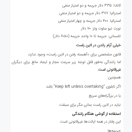
کانادا: ۳۳۵ دلار جریمه و دو امتیاز منفی
استرالیا: ۳۷۷ دلار جریمه و دو امتیاز منفی
استرالیا: ۴۰۰ دلار جریمه و چهار امتیاز منفی
نورث نیو ساوت ولز: ۷۰ دلار
تاسمانی: جریمه تا ۱۰ واحد جریمه (۲۰۵۰ دلار)
خیلی آرام راندن در لاین راست
قانون مشخصی برای «آهسته رفتن در لاین راست» وجود ندارد،
اما رانندگی به‌طور قابل توجه زیر سرعت مجاز و ایجاد مانع برای دیگران
غیرقانونی است
.
همچنین:
اگر تابلوی “Keep left unless overtaking” باشد
یا در بزرگراه‌های سریع
نباید در لاین راست بمانی مگر برای سبقت.
استفاده از گوشی هنگام رانندگی
این رفتار در همه ایالت‌ها غیرقانونی است.
جریمه‌ها: