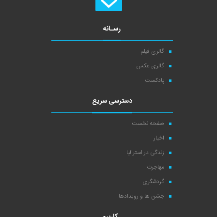
رسـانه
گالری فیلم
گالری عکس
پادکست
دسترسی سریع
صفحه نخست
اخبار
زندگی در استرالیا
مهاجرت
گردشگری
جشن ها و رویدادها
کاربری