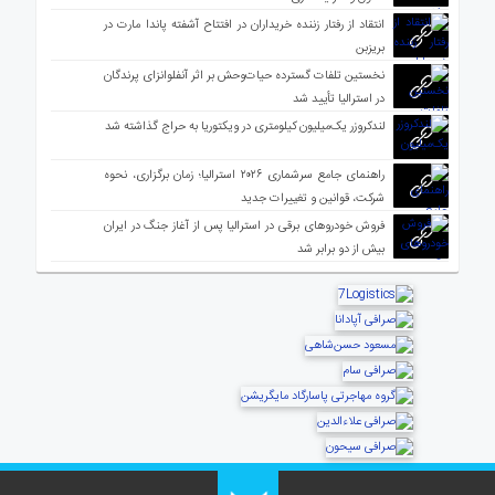
انتقاد از رفتار زننده خریداران در افتتاح آشفته پاندا مارت در
بریزبن
نخستین تلفات گسترده حیات‌وحش بر اثر آنفلوانزای پرندگان
در استرالیا تأیید شد
لندکروزر یک‌میلیون کیلومتری در ویکتوریا به حراج گذاشته شد
راهنمای جامع سرشماری ۲۰۲۶ استرالیا؛ زمان برگزاری، نحوه
شرکت، قوانین و تغییرات جدید
فروش خودروهای برقی در استرالیا پس از آغاز جنگ در ایران
بیش از دو برابر شد